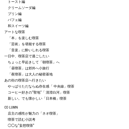
トースト編
クリームソーダ編
プリン編
パフェ編
和スイーツ編
アートな喫茶
「本」を楽しむ喫茶
「芸術」を堪能する喫茶
「音楽」に酔いしれる喫茶
一日中、喫茶店で過ごしたい
ちょっと早起きして「朝喫茶」へ
「昼喫茶」は郊外へ小旅行
「夜喫茶」は大人の秘密基地
あの街の喫茶店へ行きたい
やっぱりただならぬ存在感「 中央線」喫茶
コーヒー好きの“聖地”「 清澄白河」喫茶
新しい。でも懐かしい「日本橋」喫茶
CO LUMN
店主の感性が魅力の「ネオ喫茶」
喫茶で読む小説考
◯◯な"妄想喫茶"