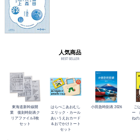
人気商品
BEST SELLER
東海道新幹線開
はらぺこあおむし
小田急時刻表 2026
ご
業 復刻時刻表ク
エリック・カール
ー 
リアファイル3枚
あいうえおカード
ねの
セット
＆おでかけトート
セット