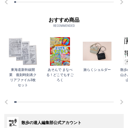
おすすめ商品
RECOMMENDED
東海道新幹線開
あそんで まなべ
旅らくショルダー
散歩
業 復刻時刻表ク
る！どこでもすご
山さ
リアファイル3枚
ろく
セット
散歩の達人編集部公式アカウント