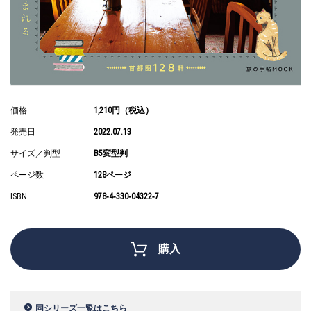
価格
1,210円（税込）
発売日
2022.07.13
サイズ／判型
B5変型判
ページ数
128ページ
ISBN
978‐4‐330‐04322‐7
購入
同シリーズ一覧はこちら