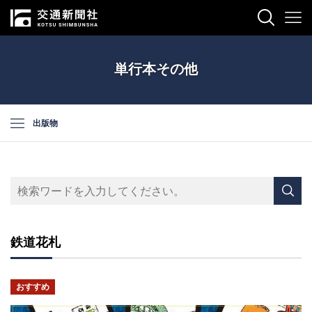
単行本その他
出版物
鉄道花札
おすすめ