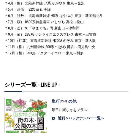
＊4月（藤） 北陸新幹線 E7系 かがやき 東京～金沢
＊5月（菖蒲） E235系 山手線
＊6月（牡丹） 北海道新幹線 H5系 はやぶさ 東京～新函館北斗
＊7月（萩） 8600系特急電車 いしづち 高松～松山
＊8月（芒） SL「やまぐち」号 新山口～津和野
＊9月（菊） 285系 サンライズエクスプレス 東京～出雲市
＊10月（紅葉） 東海道新幹線 N700A のぞみ 東京～新大阪
＊11月（柳） 九州新幹線 800系 つばめ 博多～鹿児島中央
＊12月（桐） 923形 ドクターイエロー 東京～博多
シリーズ一覧 - LINE UP -
単行本その他
毎日に楽しさをプラス！
近刊＆バックナンバー一覧へ