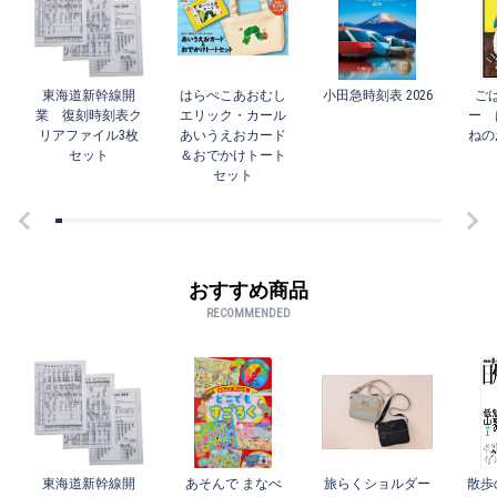
東海道新幹線開
はらぺこあおむし
小田急時刻表 2026
ご
業 復刻時刻表ク
エリック・カール
ー 
リアファイル3枚
あいうえおカード
ねの
セット
＆おでかけトート
セット
おすすめ商品
RECOMMENDED
東海道新幹線開
あそんで まなべ
旅らくショルダー
散歩