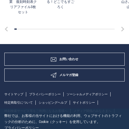
業 復刻時刻表ク
る！どこでもすご
山さ
リアファイル3枚
ろく
セット
お問い合わせ
メルマガ登録
サイトマップ
プライバシーポリシー
ソーシャルメディアポリシー
特定商取引について
ショッピングヘルプ
サイトポリシー
時刻検索サービス等をご利用になるお客様へ
メディア関係のみなさまへ
弊社では、お客様の当サイトにおける機能の利用、ウェブサイトのトラフィ
よくあるご質問
ックの分析のために、Cookie（クッキー）を使用しています。
プライバシーポリシー