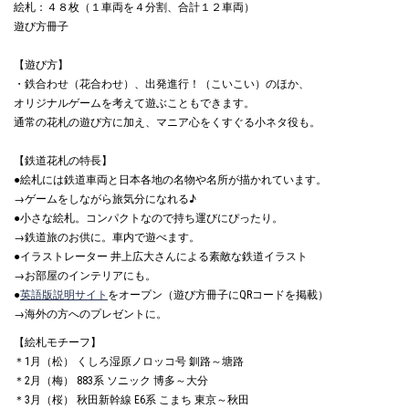
絵札：４８枚（１車両を４分割、合計１２車両）
遊び方冊子
【遊び方】
・鉄合わせ（花合わせ）、出発進行！（こいこい）のほか、
オリジナルゲームを考えて遊ぶこともできます。
通常の花札の遊び方に加え、マニア心をくすぐる小ネタ役も。
【鉄道花札の特長】
●絵札には鉄道車両と日本各地の名物や名所が描かれています。
→ゲームをしながら旅気分になれる♪
●小さな絵札。コンパクトなので持ち運びにぴったり。
→鉄道旅のお供に。車内で遊べます。
●イラストレーター 井上広大さんによる素敵な鉄道イラスト
→お部屋のインテリアにも。
●
英語版説明サイト
をオープン（遊び方冊子にQRコードを掲載）
→海外の方へのプレゼントに。
【絵札モチーフ】
＊1月（松） くしろ湿原ノロッコ号 釧路～塘路
＊2月（梅） 883系 ソニック 博多～大分
＊3月（桜） 秋田新幹線 E6系 こまち 東京～秋田