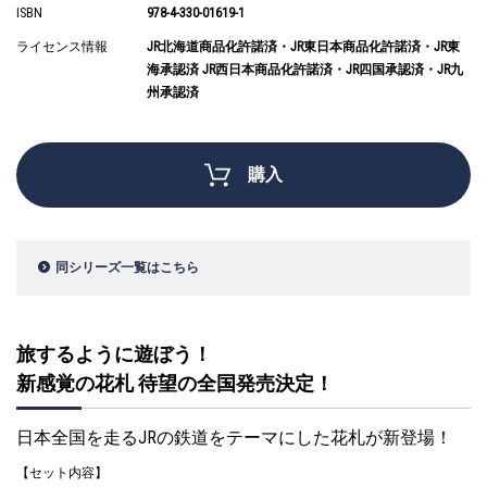
ISBN
978-4-330-01619-1
ライセンス情報
JR北海道商品化許諾済・JR東日本商品化許諾済・JR東
海承認済 JR西日本商品化許諾済・JR四国承認済・JR九
州承認済
購入
同シリーズ一覧はこちら
旅するように遊ぼう！
新感覚の花札 待望の全国発売決定！
日本全国を走るJRの鉄道をテーマにした花札が新登場！
【セット内容】