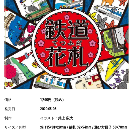
価格
1,760円（税込）
発売日
2020.05.08
制作
イラスト：井上 広大
サイズ／判型
箱 115×81×28mm / 絵札 32×54mm / 遊び方冊子 50×70mm