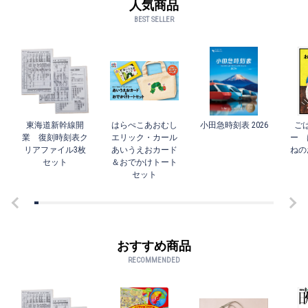
人気商品
BEST SELLER
東海道新幹線開
はらぺこあおむし
小田急時刻表 2026
ご
業 復刻時刻表ク
エリック・カール
ー 
リアファイル3枚
あいうえおカード
ねの
セット
＆おでかけトート
セット
おすすめ商品
RECOMMENDED