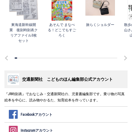
東海道新幹線開
あそんで まなべ
旅らくショルダー
散歩
業 復刻時刻表ク
る！どこでもすご
山さ
リアファイル3枚
ろく
セット
交通新聞社 こどものほん編集部公式アカウント
『JR時刻表』でおなじみ・交通新聞社の、児童書編集部です。乗り物の写真
絵本を中心に、読み物やかるた、知育絵本を作っています。
Facebookアカウント
Instagramアカウント