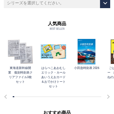
人気商品
BEST SELLER
東海道新幹線開
はらぺこあおむし
小田急時刻表 2026
ご
業 復刻時刻表ク
エリック・カール
ー 
リアファイル3枚
あいうえおカード
ねの
セット
＆おでかけトート
セット
おすすめ商品