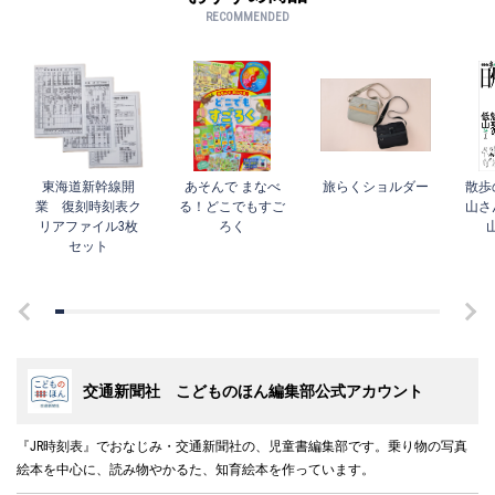
RECOMMENDED
東海道新幹線開
あそんで まなべ
旅らくショルダー
散歩
業 復刻時刻表ク
る！どこでもすご
山さ
リアファイル3枚
ろく
セット
交通新聞社 こどものほん編集部公式アカウント
『JR時刻表』でおなじみ・交通新聞社の、児童書編集部です。乗り物の写真
絵本を中心に、読み物やかるた、知育絵本を作っています。