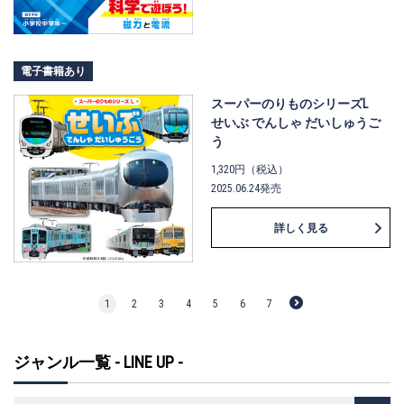
電子書籍あり
スーパーのりものシリーズL
せいぶ でんしゃ だいしゅうご
う
1,320円（税込）
2025.06.24発売
詳しく見る
1
2
3
4
5
6
7
ジャンル一覧 - LINE UP -