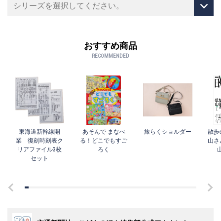
おすすめ商品
RECOMMENDED
東海道新幹線開
あそんで まなべ
旅らくショルダー
散歩
業 復刻時刻表ク
る！どこでもすご
山さ
リアファイル3枚
ろく
セット