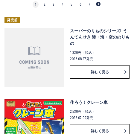
1
2
3
4
5
6
7
発売前
スーパーのりものシリーズL う
んてんせき 陸・海・空ののりも
の
1,320円（税込）
2026.08.27発売
詳しく見る
作ろう！クレーン車
2,530円（税込）
2026.07.09発売
詳しく見る