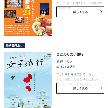
ど、“わざわざ泊まりたい”近場の旅
の案内です。
詳しく見る
朝や夜しか見られない絶景、人気の
朝市、地元酒場巡り、アートな宿な
ど、
泊まってこそ分かる、味わえるその
土地の魅力を満喫する旅。
掲載エリアは、東京発の1時間台で行
けるところを中心にセレクトしまし
電子書籍あり
た。
こだわり女子旅行
978円（税込）
2018.09.06発売
忙しい毎日を過ごしていると、
ふと、旅に出たくなりませんか?
見たことのない景色を眺めたり、
詳しく見る
土地ならではのおいしい料理を味わ
ったり、
心ときめく小物や器を見つけたり……
。