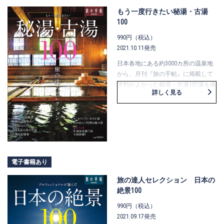
小和田哲男先生と松村邦洋の対談
もう一度行きたい秘湯・古湯
「静岡武将列伝」と、トリビア＆読
100
みどころぎっしり！
990円（税込）
2021.10.11発売
日本各地にある約3000カ所の温泉地
から、月刊『旅の手帖』に掲載して
評判がよかった秘湯・古湯107湯を厳
詳しく見る
選しました。足元湧出、山秘湯、絶
景風呂、そして料理自慢など、どれ
も訪ねてみたい温泉ばかり。
電子書籍あり
旅の達人セレクション 日本の
絶景100
990円（税込）
2021.09.17発売