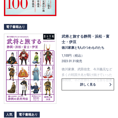
も歩いて行く野湯や山の秘湯、千年
の時を紡ぐ歴史の湯、そして秘湯フ
ァン憧れの乳頭温泉郷と黒川温泉の
湯めぐりなど、ページをめくるたび
に旅心をくすぐられること間違いな
電子書籍あり
し！
武将と旅する静岡・浜松・富
士・伊豆
徳川家康と9人のつわものたち
1,100円（税込）
2023.01.31発売
徳川家康、武田信玄、今川義元など
多くの戦国大名が駆け抜けていった
静岡県。その足跡をたどる旅を提案
詳しく見る
する一冊です。第1部は各武将たちを
ピックアップ、静岡各地でどんな活
躍や失敗したかを紐解き、第2部では
武将ゆかりの地を訪ねる9つのコース
を掲載。そのほか「静岡の城20
選」、「静岡武将年表」、さらには
人気
電子書籍あり