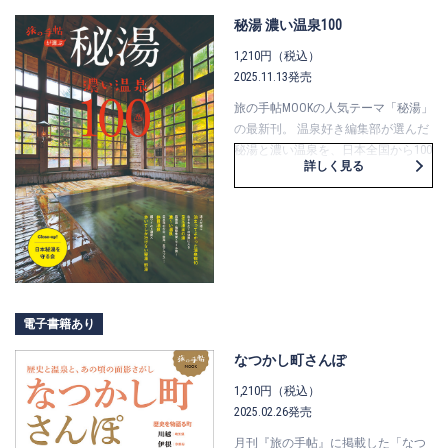
秘湯 濃い温泉100
1,210円（税込）
2025.11.13発売
旅の手帖MOOKの人気テーマ「秘湯」
の最新刊。 温泉好き編集部が選んだ
秘湯と濃い温泉を、日本全国から100
詳しく見る
湯紹介しています。 あの提灯が目印
の「日本秘湯を守る会」の宿も、会
長インタビューとあわせてたっぷり
紹介。 一度は泊まりたい＆浸かりた
い温泉がきっと見つかります。
電子書籍あり
なつかし町さんぽ
1,210円（税込）
2025.02.26発売
月刊『旅の手帖』に掲載した「なつ