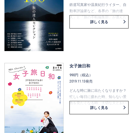
鉄道写真家や温泉紀行ライター、自
動車評論家など、各界の「旅の達
人」と「旅の手帖編集部」が選んだ
詳しく見る
絶景スポットを、見るだけで楽しめ
る美しい写真で紹介。
富士山や釧路湿原、東尋坊など、誰
もが納得のスポットはもちろん、人
が関わったことによってできた絶景
や、一瞬の美しさを見逃せない四季
の絶景などを掲載しています。
女子旅日和
一生記憶に残る、保存版です。
990円（税込）
2019.11.13発売
どんな時に旅に出たくなりますか？
忙しい毎日に疲れた時、知らない景
色を見たくなる時、大切な人とおい
詳しく見る
しいものを食べたい時。
旅する動機はいろいろです。
どこに行くか、誰と行くか、考えて
いると、胸が弾んできます。