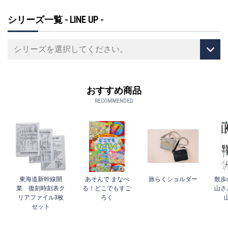
いま乗りたい＆乗るべき鉄道旅をテ
ーマにした保存版ムックです。
シリーズ一覧 - LINE UP -
おすすめ商品
RECOMMENDED
東海道新幹線開
あそんで まなべ
旅らくショルダー
散歩
業 復刻時刻表ク
る！どこでもすご
山さ
リアファイル3枚
ろく
セット