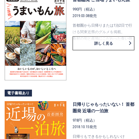
990円（税込）
2019.03.08発売
首都圏から日帰りまたは1泊2日で行
ける関東近県のグルメを掲載。
食材の旬と産地にこだわった食い倒
詳しく見る
れの旅をコース仕立てにしているほ
か、
わざわざ食べに行きたい名物料理や
甘いものも揃っています。
目的地は”うまいもん”、食べたくな
ったらすぐに行きたい旅をご紹介し
ます。
電子書籍あり
日帰りじゃもったいない！ 首都
圏発 近場の一泊旅
978円（税込）
2018.10.15発売
日帰りもできるかもしれないけ