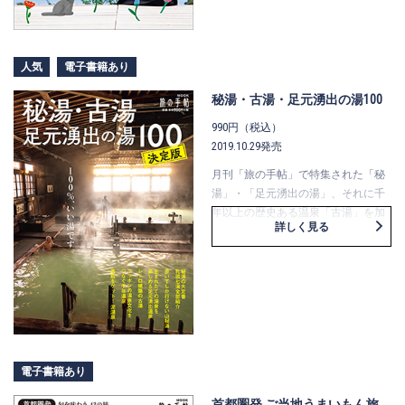
この本には、そんな時に役に立つ16
の旅をシチュエーション別に集めま
した。
きっと、どこかにあなたの今の気分
人気
電子書籍あり
にぴったりな旅があるはず。
秘湯・古湯・足元湧出の湯100
人生を彩る、素敵な旅に出合えます
ように。
990円（税込）
2019.10.29発売
月刊「旅の手帖」で特集された「秘
湯」・「足元湧出の湯」、それに千
年以上の歴史ある温泉「古湯」を加
詳しく見る
え、最新情報も織り交ぜてお届けし
ます。 日本全国の温泉の中から選り
すぐった、秘湯ガイドの決定版とな
る一冊です。
電子書籍あり
首都圏発 ご当地うまいもん旅