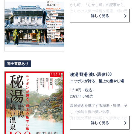
かし町」「むかし町」の記事から、
とりわけ人気の場所を厳選。町の歴
詳しく見る
史や注目の立ち寄りスポットにふれ
つつ、「歴史を物語る町」「湯めぐ
り楽しい温泉街」「昭和風情たまら
ん町」の3つのカテゴリーに分けて構
成しました。町の来し方と自分の来
し方に思いをめぐらせ、なつかし町
を歩いてみませんか。
電子書籍あり
秘湯 野湯 濃い温泉100
ニッポンが誇る、極上の癒やし場
1,210円（税込）
2023.11.07発売
温泉好きを魅了する秘湯・野湯、そ
して効能自慢の濃い温泉。
月刊旅の手帖に掲載して評判がよか
詳しく見る
ったところに、新たな極上温泉を加
え、全103湯を厳選しました。何時間