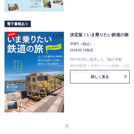
想像すればするほど、新しい予感に
胸が踊ります。
それは、例えば小説の1ページ目をめ
電子書籍あり
くるときや、
映画がはじまる前のワクワク感に、
決定版！いま乗りたい鉄道の旅
少し似ているかもしれません。
978円（税込）
そんな〝物語〞をより深く楽しむた
2018.03.14発売
め、
この本では、表情豊かな19の町を集
2017年3月に発売した『旅の手帖
めました。
MOOK厳選！全国ローカル線旅』に続
く”鉄道旅モノ”の第2弾！
詳しく見る
さあ、ストーリーのある旅に出かけ
豪華クルーズトレインや絶景・美味
ましょう！
を満喫できる観光列車など、今や旅
の手段ではなくそれに乗ること自体
が目的となる列車が花盛り。
全国各地のそんな一度は乗りたい鉄
道の旅を紹介のほか、月刊『旅の手
帖』で毎回好評の青春18きっぷ特集
やローカル線旅特集なども合わせて
1
ご紹介。