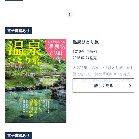
1
電子書籍あり
温泉ひとり旅
1,210円（税込）
2026.02.24発売
人気特集「温泉」×「ひとり旅」が1
冊になった、旅の手帖MOOKが発売
中。 気になる宿情報は、人気の温泉
詳しく見る
地から秘湯の一軒宿まで、ひとりで
泊まれる温泉宿69軒を紹介！ 思い立
ったら温泉吉日。 ひとりでものんび
り楽しめる温泉旅へ出かけません
か。
電子書籍あり