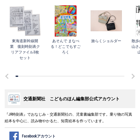
東海道新幹線開
あそんで まなべ
旅らくショルダー
散歩
業 復刻時刻表ク
る！どこでもすご
山さ
リアファイル3枚
ろく
セット
交通新聞社 こどものほん編集部公式アカウント
『JR時刻表』でおなじみ・交通新聞社の、児童書編集部です。乗り物の写真
絵本を中心に、読み物やかるた、知育絵本を作っています。
Facebookアカウント