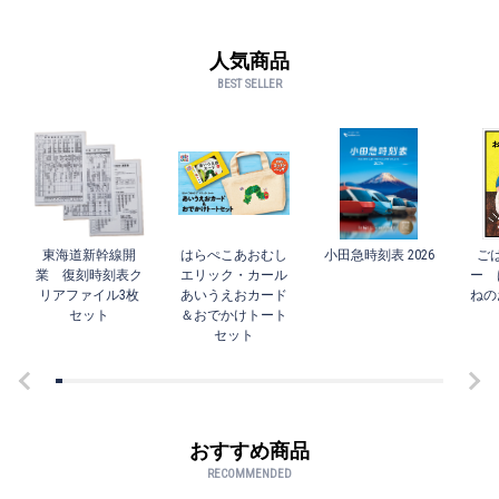
人気商品
BEST SELLER
東海道新幹線開
はらぺこあおむし
小田急時刻表 2026
ご
業 復刻時刻表ク
エリック・カール
ー 
リアファイル3枚
あいうえおカード
ねの
セット
＆おでかけトート
セット
おすすめ商品
RECOMMENDED