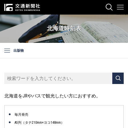
北海道時刻表
出版物
北海道をJRやバスで観光したい方におすすめ。
毎月発売
A5判（タテ210mm×ヨコ148mm）