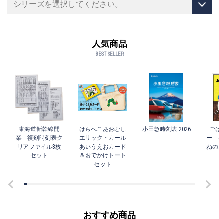
人気商品
BEST SELLER
東海道新幹線開
はらぺこあおむし
小田急時刻表 2026
ご
業 復刻時刻表ク
エリック・カール
ー 
リアファイル3枚
あいうえおカード
ねの
セット
＆おでかけトート
セット
おすすめ商品