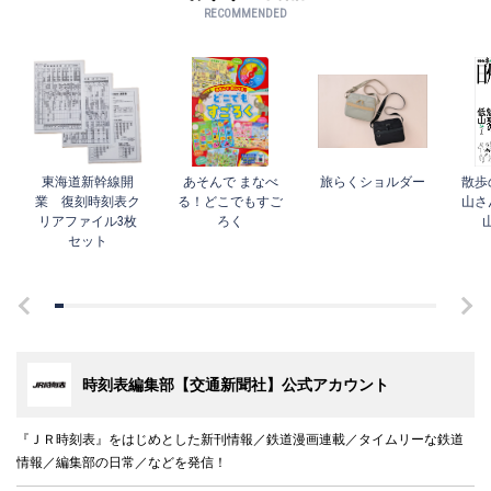
RECOMMENDED
東海道新幹線開
あそんで まなべ
旅らくショルダー
散歩
業 復刻時刻表ク
る！どこでもすご
山さ
リアファイル3枚
ろく
セット
時刻表編集部【交通新聞社】公式アカウント
『ＪＲ時刻表』をはじめとした新刊情報／鉄道漫画連載／タイムリーな鉄道
情報／編集部の日常／などを発信！