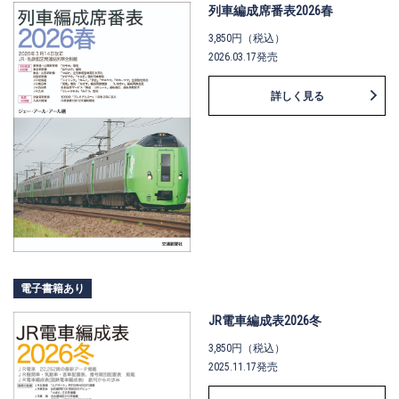
列車編成席番表2026春
も盛り込んだ総合歴史書です。NFT
付録は、変わりゆく名古屋駅周辺の
3,850円（税込）
定点観測集です。昭和から令和に至
2026.03.17発売
るその変貌ぶりに驚くばかり。懐か
しいビルや駅前の風景が、今蘇りま
詳しく見る
す。 リニア新幹線の未来へ伝えた
い、中京圏の鉄道の歩みが詰まった
保存版の一冊です。
電子書籍あり
JR電車編成表2026冬
3,850円（税込）
2025.11.17発売