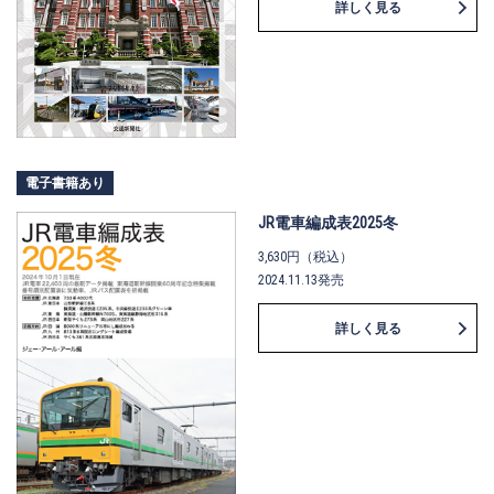
詳しく見る
『東京時刻表』の掲載各線の歴史、
車窓、車両と、各駅のデータ＆解説
で、時刻表とともにお使いいただく
とほぼ全線の全容をカバーすること
ができます。いつも使う駅や一度は
行ってみたい駅の横顔や由来など、
色々な発見も。このほか、懐かしい
車窓を取り上げた「車窓メモリア
電子書籍あり
ル」の読み切りコラムも。
辞書の拾い読み感覚でも楽しめる一
JR電車編成表2025冬
冊となっています。およそ全2200
3,630円（税込）
駅、それぞれの物語に迫ってみてく
2024.11.13発売
ださい。
詳しく見る