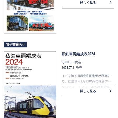
詳しく見る
ました。開発の経緯、全番台の解
説、北海道、中京地区での多彩な活
躍ぶり、詳細な形式図、車体カラー
リング一覧、年表ほか、あらゆる角
度からDF200形を取り上げます。さら
に、同機の特徴である電気式のシス
テムについて、その歩みから技術の
進歩、最新の電気式ディーゼル機関
電子書籍あり
車の解説、さらに意外と似ているハ
私鉄車両編成表2024
イブリッド乗用車との比較など、概
略図を多数織り交ぜながら掲載して
3,300円（税込）
います。なお、当社刊鉄道書では初
2024.07.11発売
のNFT付録付きです。DF200形のレア
ＪＲを除く183鉄道事業者が所有す
カットを含む写真集を収録していま
る、鉄道車両2万8,184両の最新デー
す。
タベース。 モノレールや路面電車、
今後の活躍が気になるDF200形の勇姿
詳しく見る
ケーブルカー、新交通システムなど
を、保存版としてお手元にいかがで
を含めた多様なタイプの鉄道車両に
しょうか。
ついて、2024年4月1日現在の情報で
まとめています。 この1年間（2023
年度）の私鉄車両の動向がわかる、