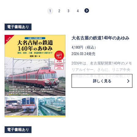
1
2
3
4
電子書籍あり
大名古屋の鉄道140年のあゆみ
4,180円（税込）
2026.03.24発売
2026年は、名古屋駅開業140年のメモ
リアルイヤー。さらに、リニア中央
新幹線の工事も進んでその変貌ぶり
詳しく見る
も激しく、中京圏の鉄道は大きな節
目を迎えています。本書は、名古屋
とその結びつきが深い地域を大名古
屋と称し、大名古屋圏の鉄道140年の
あゆみを貴重な写真や図でまとめて
います。国鉄～ＪＲ、名鉄、近鉄、
名古屋市営地下鉄を、その前身から
解説するほか、廃止された鉄道も含
電子書籍あり
めてまとめ、さらに140年の一大年表