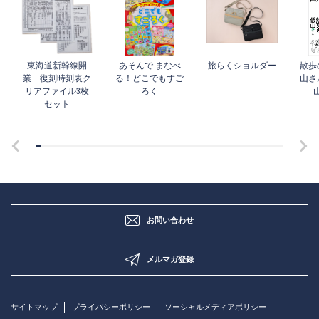
東海道新幹線開
あそんで まなべ
旅らくショルダー
散歩
業 復刻時刻表ク
る！どこでもすご
山さ
リアファイル3枚
ろく
セット
お問い合わせ
メルマガ登録
サイトマップ
プライバシーポリシー
ソーシャルメディアポリシー