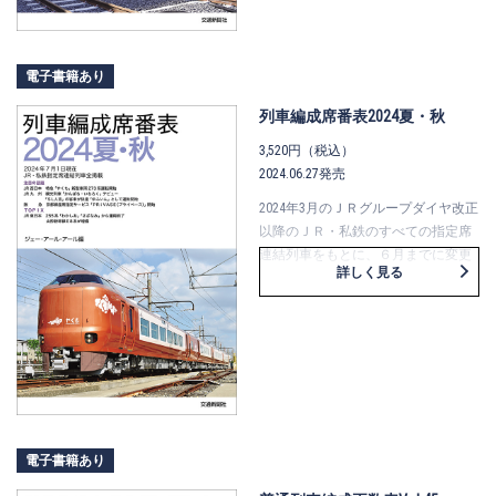
新製・廃車・改造・譲受・移動に関
する一覧表なども収録。また、当号
ではロープウェイ（普通索道）の一
電子書籍あり
覧表、昭和53年の小田急ロマンスカ
ーと東武特急の運用図表も復刻掲載
列車編成席番表2024夏・秋
しています。 私鉄ファンにとっては
もちろん、日本の最新鉄道事情を知
3,520円（税込）
るには必携の一冊です。
2024.06.27発売
2024年3月のＪＲグループダイヤ改正
以降のＪＲ・私鉄のすべての指定席
連結列車をもとに、６月までに変更
詳しく見る
があった事項を含めてまとめていま
す。 座席番号を、実際に走っている
列車の車内見取図で掲載。編成単位
の車内見取図では、座席の位置だけ
でなく、トイレ・洗面所、喫煙室の
位置や窓の配置なども一目瞭然。お
もな車窓風景、使用車両の形式など
を含めた情報が満載です。 「みどり
電子書籍あり
の窓口」や旅行会社のカウンターな
どで、業務用としても広く使われて