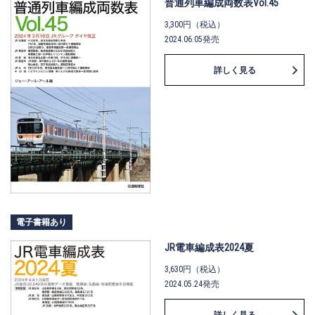
普通列車編成両数表Vol.45
います。 『時刻表』とあわせてお使
いいただけると、よりいっそう鉄道
3,300円（税込）
の旅が楽しめます。
2024.06.05発売
詳しく見る
電子書籍あり
JR電車編成表2024夏
3,630円（税込）
2024.05.24発売