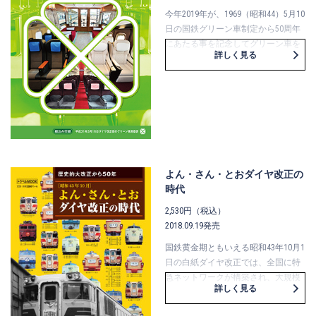
今年2019年が、1969（昭和44）5月10
日の国鉄グリーン車制定から50周年
にあたる事を記念してグリーン車を
詳しく見る
テーマとしたトラベルＭＯＯＫを発
刊しました。 １・２等時代から繋が
るエポックメイキングな車種を紹
介。 また歴史・雑学・サービスの変
遷など、ビジュアル重視で多角的に
誌面展開しています。 巻末には綴込
み付録として、グリーン車の最新版
「席番表」を収録しました。
よん・さん・とおダイヤ改正の
時代
2,530円（税込）
2018.09.19発売
国鉄黄金期ともいえる昭和43年10月1
日の白紙ダイヤ改正では、全国に特
急ネットワークが構築され、大規模
詳しく見る
なサービス改善がはかられました。
本誌では、この大改正を単なる記録