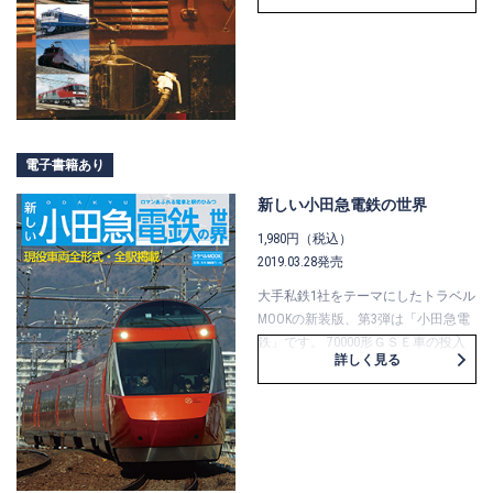
MOOK最新作は“電気機関車”をテーマ
にしました。
ＥＤ40形から現代までの電気機関車
を網羅し、貴重な写真とともにその
魅力がぎっしり詰まっています。
電子書籍あり
新しい小田急電鉄の世界
1,980円（税込）
2019.03.28発売
大手私鉄1社をテーマにしたトラベル
MOOKの新装版、第3弾は「小田急電
鉄」です。 70000形ＧＳＥ車の投入
詳しく見る
や複々線工事完成後の小田急電鉄の
最新事情を、車両・運転・駅・線
路・歴史等々……さまざまな角度から
興味深くかつ楽しくご紹介！