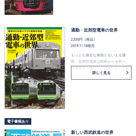
魅力が増した現在、車両・運転・
駅・線路・歴史等々…さまざまな角度
から解説する最新事情を、深く分か
りやすく紹介します。
東京西郊への足として発展を続ける
通勤・近郊型電車の世界
京王電鉄をワンテーマにしたＭＯＯ
Ｋです。
2,530円（税込）
京王ライナーの登場によってさらに
2019.11.18発売
魅力が増した現在、車両・運転・
もっとも身近な車両ともいえる通
駅・線路・歴史等々…さまざまな角度
勤・近郊型電車は昭和から令和へ、
から解説する最新事情を、深く分か
日進月歩で進化してきました。全国
りやすく紹介します。
詳しく見る
で活躍した全形式の解説をはじめ、
その構造や動く仕組み、私鉄の名車
までも解説した保存版の一冊。
”国電”と呼ばれたかつての通勤型車
両から、非電化線区で走り出した最
新の蓄電池式車両まで、
沿線の人々の足を支える車両たちの
素顔を紹介します。
電子書籍あり
新しい西武鉄道の世界