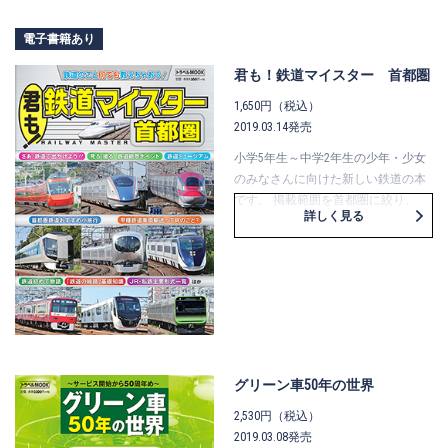
電子書籍あり
君も！鉄道マイスター 首都圏
1,650円（税込）
2019.03.14発売
小学5年生～中学2年生の少年・少女
のみなさんに向けた新しい鉄道の本
です。 掲載範囲を首都圏に絞り、
詳しく見る
「乗る・見る・撮る・知る」をキー
ワードに読者層に合わせながらも、
本格的誌面構成になっています。
グリーン車50年の世界
2,530円（税込）
2019.03.08発売