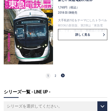
1,760円（税込）
2018.03.08発売
大手私鉄1社をテーマにしたトラベル
MOOKの新装版、第2弾は「東急電
鉄」です。 池上線・東横線の全通か
詳しく見る
ら90年を超えた東急電鉄の最新事情
を、車両・運転・駅・線路・歴史
等々……さまざまな角度から興味深く
かつ楽しくご紹介！
1
2
シリーズ一覧 - LINE UP -