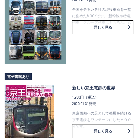
全国を走るJR各社の現役車両を一堂
に集めたMOOKです。 新幹線や特急
列車、クルーズ列車はもちろん、SL
詳しく見る
や事業用車両までを網羅しました。
車両の型式とともに「列車名」ごと
に分類し、様々な写真と分かりやす
い解説で、見ても読んでも楽しめる
内容となっています。 このほか、JR
各社の在籍一覧表も掲載し、鉄道車
両の基本資料としても使える一冊と
しています。
電子書籍あり
新しい京王電鉄の世界
1,980円（税込）
2020.01.31発売
東京西郊への足として発展を続ける
京王電鉄をワンテーマにしたＭＯＯ
Ｋです。
詳しく見る
京王ライナーの登場によってさらに