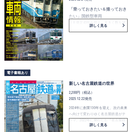
「乗っておきたい＆撮っておき
たい」国鉄型車両
ＪＲ発足40年を控え、大きく数を減
詳しく見る
らしている国鉄型車両。楽しめるラ
ストチャンスの今、現役車両の話題
＆情報を一冊にまとめました。
電車は、103系に代表される通勤型は
残りわずかになった一方、近郊型は
115系や211系が活躍を継続。ディー
ゼルカー（気動車）では、ＪＲ6社に
継承された一般型のキハ40系を筆頭
電子書籍あり
に、もうしばらくの現役が期待され
新しい名古屋鉄道の世界
ます。そして客車や機関車は、その
多くが観光列車用として残り、レイ
2,200円（税込）
ルファンのみならず愛される存在で
2025.12.22発売
す。いつまでも……とはいかない車両
2024年に創業130年を迎え、次の未来
たちの「乗っておきたい＆撮ってお
へ向けて変わりゆく名古屋鉄道がテ
きたい」を後押しします。
ーマ。2022年に発行した『名古屋鉄
詳しく見る
道の世界』をベースに大幅に改訂。