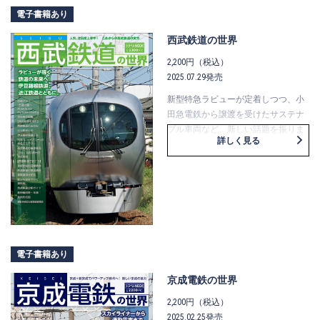
掲載しています。 意外なルートを走
電子書籍あり
ったり、珍しい姿をしていたり、日
西武鉄道の世界
本の貨物列車の実力と魅力を知る一
冊です。
2,200円（税込）
2025.07.29発売
新型特急ラビューが定着しつつ、小
田急電鉄から譲渡を受けたサステナ
ブル車両など、新しい話題を振りま
詳しく見る
く西武鉄道の今をまとめた保存版
MOOKです。
本書では、さらに同鉄道と車両のか
かわりが深い伊豆箱根鉄道と近江鉄
道の現役車両とミニ歴史解説なども
取り上げ、裾野を広めた内容にして
います。
電子書籍あり
京成電鉄の世界
2,200円（税込）
2025.02.25発売