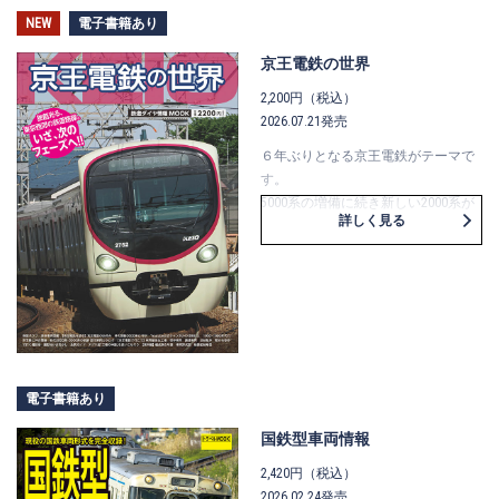
NEW
電子書籍あり
京王電鉄の世界
2,200円（税込）
2026.07.21発売
６年ぶりとなる京王電鉄がテーマで
す。
5000系の増備に続き新しい2000系が
詳しく見る
登場し、さらにワンマン運転の実証
運転開始、1000系がデビュー30年を
迎えるなど、変化の中のメモリアル
を迎える京王電鉄の今をまとめま
す。車両、歴史、ダイヤ、撮影地ほ
か、沿線価値を高める内容をまとめ
るとともに、新しい試みとして京王
公式チャンネルの“テツ流”楽しみ方
電子書籍あり
といったトレンドへのフォーカス記
事も掲載しています。これからの新
国鉄型車両情報
しい京王を知る、読む、乗る、の楽
2,420円（税込）
しさをまとめています。
2026.02.24発売