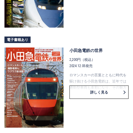
そして東海道新幹線の開業60周年と
いった話題を経て、“ドクターイエロ
ー”が大いに注目された『新幹線』界
隈。さらに、全線開業50周年を迎え
る山陽新幹線では、ロングノーズの
500系に“先”が見えてきました。
何かと話題になり、ファンのみなら
電子書籍あり
ず大いに注目されている『新幹線』
の最近事情を、最新のデータととも
小田急電鉄の世界
に収録しています。
2,200円（税込）
2024.12.05発売
ロマンスカーの言葉とともに時代を
駆け抜ける小田急電鉄は、近年では
通勤型車両も多彩になり、その魅力
詳しく見る
が増しています。
本誌は、車両、歴史といった基本的
知識はもちろん、「SE車は新幹線の
ルーツだった」「沿線散歩とその特
別編（ロマンスカーミュージアム」
「駅から徒歩でいく撮影地」ほか、
様々な角度から小田急電鉄の魅力を