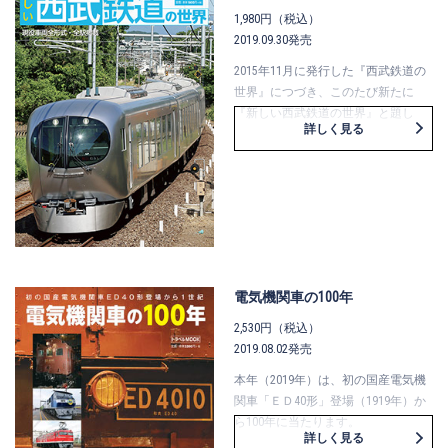
1,980円（税込）
2019.09.30発売
2015年11月に発行した『西武鉄道の
世界』につづき、このたび新たに
『新しい西武鉄道の世界』と題し
詳しく見る
て、西武鉄道をワンテーマにしたＭ
ＯＯＫの登場です。
車両・運転・駅・線路・歴史等々…さ
まざまな角度から、改めて西武鉄道
事業の最新事情を、深く楽しく紹介
します。
電気機関車の100年
2,530円（税込）
2019.08.02発売
本年（2019年）は、初の国産電気機
関車「ＥＤ40形」登場（1919年）か
ら100年に当たります。
詳しく見る
それにちなんで、今回のトラベル