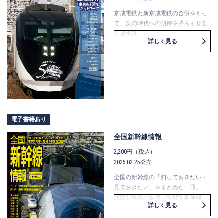
京成電鉄と新京成電鉄の合併をもっ
て、次の時代への期待を膨らませる
京成電鉄。
詳しく見る
本誌は、現役車両図鑑をはじめ、京
成電鉄と新京成電鉄のあゆみ、車両
運用や車庫の基礎知識など、新しい
京成電鉄を知る一冊としてまとめま
した。歴史的なメモリアルブックと
して保存しておきたい一冊です。
電子書籍あり
全国新幹線情報
2,200円（税込）
2025.02.25発売
全国の新幹線の「知っておきたい・
見ておきたい」をまとめた一冊。
北陸新幹線の金沢～敦賀間延伸開
詳しく見る
業、山形新幹線のＥ８系デビュー、