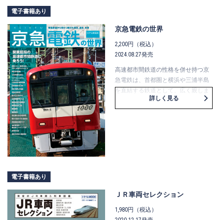
まとめます。もちろん、トラベルＭ
電子書籍あり
ＯＯＫお馴染みの全駅ガイドや資料
も豊富に掲載しています。
京急電鉄の世界
2,200円（税込）
2024.08.27発売
高速都市間鉄道の性格を併せ持つ京
急電鉄は、首都圏と横浜や三浦半島
を直結する鉄道として、広く親しま
詳しく見る
れています。
本誌は、車両、歴史といった基本的
知識はもちろん、「歌う電車の秘
密」「沿線散歩」「駅から徒歩でい
く撮影地」ほか、様々な角度から京
急電鉄の魅力をまとめます。もちろ
ん、トラベルＭＯＯＫお馴染みの全
駅ガイドや資料も豊富に掲載。どこ
電子書籍あり
か関東らしからぬ、ともいわれる京
急電鉄の個性が見えてくる一冊で
ＪＲ車両セレクション
す。
1,980円（税込）
2020.12.17発売