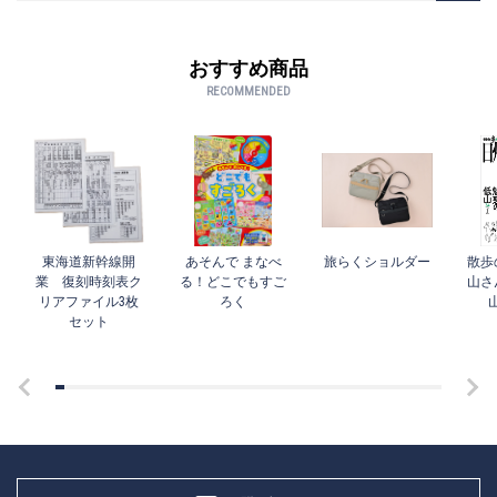
おすすめ商品
RECOMMENDED
東海道新幹線開
あそんで まなべ
旅らくショルダー
散歩
業 復刻時刻表ク
る！どこでもすご
山さ
リアファイル3枚
ろく
セット