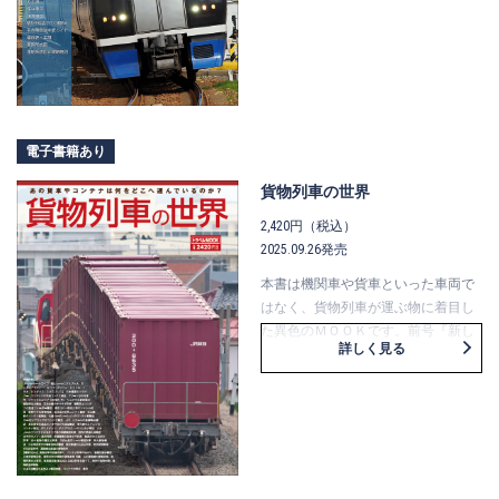
気動車特急物語ほか新たな取材記事
や発掘されたアーカイブ写真集など
を盛り込んでいます。もちろん、全
現役車両図鑑、駅から徒歩で行く撮
影地、全駅ガイド、運転系統図など
も最新に改訂。変わりゆく名古屋鉄
道の魅力をぎゅっとまとめました。
電子書籍あり
貨物列車の世界
2,420円（税込）
2025.09.26発売
本書は機関車や貨車といった車両で
はなく、貨物列車が運ぶ物に着目し
た異色のＭＯＯＫです。前号『新し
詳しく見る
い貨物列車の世界』発行時以降、変
更になったところをすべて改訂し、
無くなった列車や新たに登場した列
車などを加え、大幅に刷新していま
す。また、巻末の歴史コラム集は保
存版コラムとして前号を踏襲しつ
つ、新たに「欧州の貨物列車」を初