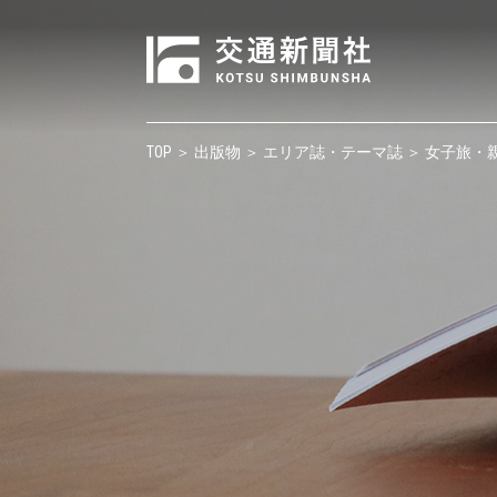
TOP
＞
出版物
＞
エリア誌・テーマ誌
＞ 女子旅・