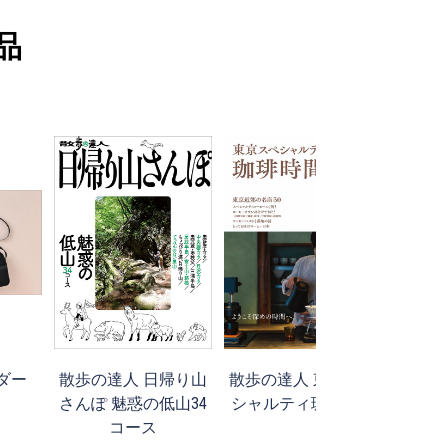
品
ダー
散歩の達人 日帰り山
散歩の達人 東京スペ
九州
さんぽ 魅惑の低山34
シャルティ珈琲時間
時刻
コース