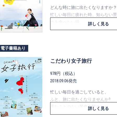
どんな時に旅に出たくなりますか？
忙しい毎日に疲れた時、知らない景
のを食べたい時。
詳しく見る
旅する動機はいろいろです。
どこに行くか、誰と行くか、考えて
この本には、そんな時に役に立つ1
電子書籍あり
きっと、どこかにあなたの今の気分
人生を彩る、素敵な旅に出合えます
こだわり女子旅行
978円（税込）
2018.09.06発売
忙しい毎日を過ごしていると、
ふと、旅に出たくなりませんか?
見たことのない景色を眺めたり、
詳しく見る
土地ならではのおいしい料理を味わ