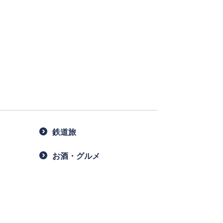
 。
胸が踊ります。
めくるときや、
め、
集めました。
鉄道旅
ましょう！
お酒・グルメ