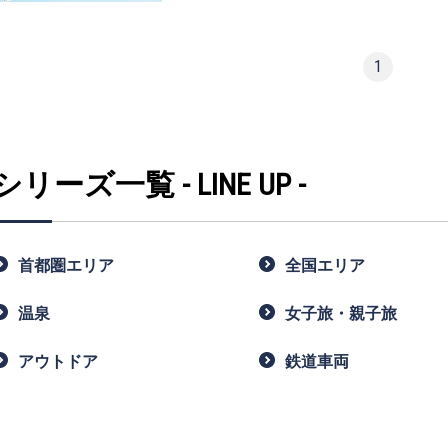
心ときめく小物や器を見つけたり……
想像すればするほど、新しい予感に
1
それは、例えば小説の1ページ目を
映画がはじまる前のワクワク感に、
少し似ているかもしれません。
シリーズ一覧 - LINE UP -
そんな〝物語〞をより深く楽しむた
この本では、表情豊かな19の町を
首都圏エリア
全国エリア
さあ、ストーリーのある旅に出かけ
温泉
女子旅・親子旅
アウトドア
鉄道車両