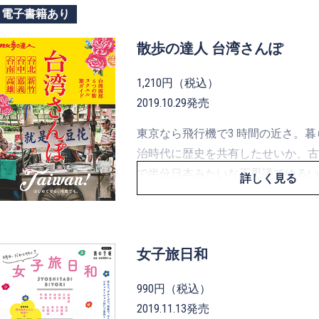
電子書籍あり
散歩の達人 台湾さんぽ
1,210円（税込）
2019.10.29発売
東京なら飛行機で3 時間の近さ。
治時代に歴史を共有したせいか、古
で半分日本みたいな不思議でゆるい
詳しく見る
地続き感覚で楽しめます。 もしも
なんてことを考えながらこのガイド
ので普通のガイドと違います。 小
女子旅日和
まり登場しません。 代わりに台北
目線で彷徨えるよう、努めました。
990円（税込）
ど散歩しがいのある地方の街も含ん
2019.11.13発売
のある〝台湾さんぽ〟に出かけてみ