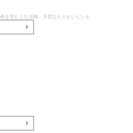
色を見たくなる時、大切な人とおいしいも
いると、胸が弾んできます。
6の旅をシチュエーション別に集めました。
にぴったりな旅があるはず。
ように。
ったり、