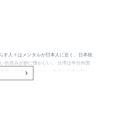
暮らす人々はメンタルが日本人に近く、日本統
い街並みが妙に懐かしい。 台湾は半分外国
場所。 治安もいいから、散歩も日本と同じ
雑誌『散歩の達人』が台湾特集を組んだら……
をまとめました。 万事『散歩の達人』流な
籠包もマンゴーかき氷も、有名観光地もあん
ほか歩いて楽しい街を、生活に根ざした散歩
 嘉義や新竹など、あまり紹介されないけれ
でいます。 食指が動いたら、ほじくりがい
てくださいませ。