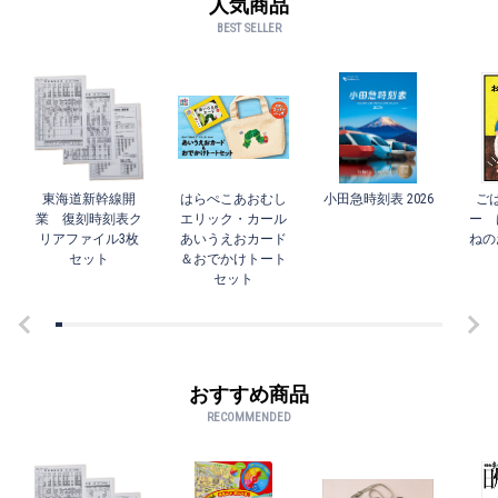
人気商品
BEST SELLER
東海道新幹線開
はらぺこあおむし
小田急時刻表 2026
ご
業 復刻時刻表ク
エリック・カール
ー 
リアファイル3枚
あいうえおカード
ねの
セット
＆おでかけトート
セット
おすすめ商品
RECOMMENDED