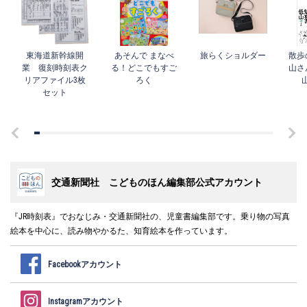
東海道新幹線開
あそんで まなべ
旅らくショルダー
散歩
業 復刻時刻表ク
る！どこでもすご
山さ
リアファイル3枚
ろく
セット
交通新聞社 こどものほん編集部公式アカウント
『JR時刻表』でおなじみ・交通新聞社の、児童書編集部です。乗り物の写真
絵本を中心に、読み物やかるた、知育絵本を作っています。
Facebookアカウント
Instagramアカウント