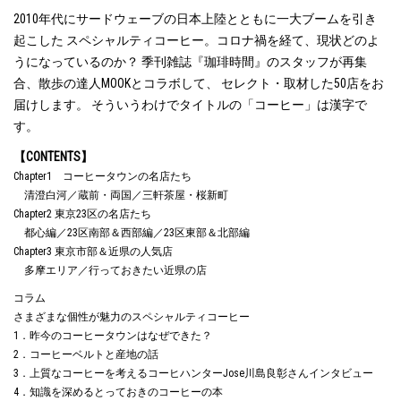
2010年代にサードウェーブの日本上陸とともに一大ブームを引き
起こした スペシャルティコーヒー。コロナ禍を経て、現状どのよ
うになっているのか？ 季刊雑誌『珈琲時間』のスタッフが再集
合、散歩の達人MOOKとコラボして、 セレクト・取材した50店をお
届けします。 そういうわけでタイトルの「コーヒー」は漢字で
す。
【CONTENTS】
Chapter1 コーヒータウンの名店たち
清澄白河／蔵前・両国／三軒茶屋・桜新町
Chapter2 東京23区の名店たち
都心編／23区南部＆西部編／23区東部＆北部編
Chapter3 東京市部＆近県の人気店
多摩エリア／行っておきたい近県の店
コラム
さまざまな個性が魅力のスペシャルティコーヒー
1．昨今のコーヒータウンはなぜできた？
2．コーヒーベルトと産地の話
3．上質なコーヒーを考えるコーヒハンターJose川島良彰さんインタビュー
4．知識を深めるとっておきのコーヒーの本