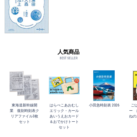
人気商品
BEST SELLER
東海道新幹線開
はらぺこあおむし
小田急時刻表 2026
ご
業 復刻時刻表ク
エリック・カール
ー 
リアファイル3枚
あいうえおカード
ねの
セット
＆おでかけトート
セット