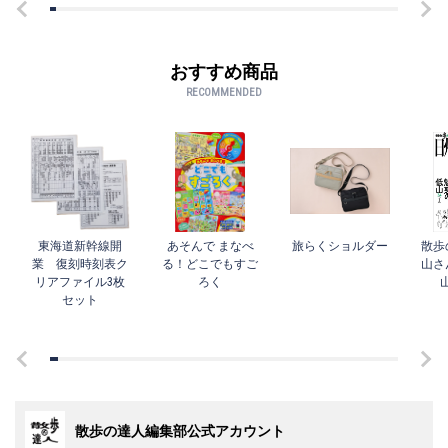
おすすめ商品
RECOMMENDED
東海道新幹線開
あそんで まなべ
旅らくショルダー
散歩
業 復刻時刻表ク
る！どこでもすご
山さ
リアファイル3枚
ろく
セット
散歩の達人編集部公式アカウント