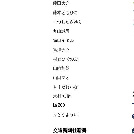
藤田大介
藤本ともひこ
まつしたさゆり
丸山誠司
溝口イタル
宮澤ナツ
村せひでのぶ
山内和朗
山口マオ
やまだれいな
米村 知倫
La ZOO
りとうようい
交通新聞社新書