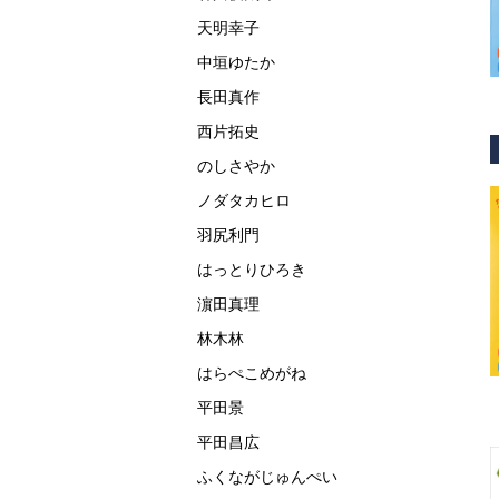
天明幸子
中垣ゆたか
長田真作
西片拓史
のしさやか
ノダタカヒロ
羽尻利門
はっとりひろき
濵田真理
林木林
はらぺこめがね
平田景
平田昌広
ふくながじゅんぺい