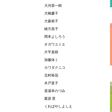
大河原一樹
大橋慶子
大森裕子
緒方昌子
岡本よしろう
オガワユミエ
片平直樹
加藤休ミ
カワダクニコ
北村裕花
木戸直子
喜湯本のづみ
栗原 景
くればやしよしえ