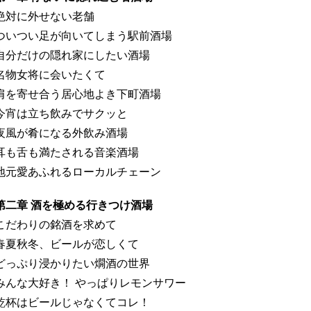
絶対に外せない老舗
ついつい足が向いてしまう駅前酒場
自分だけの隠れ家にしたい酒場
名物女将に会いたくて
肩を寄せ合う居心地よき下町酒場
今宵は立ち飲みでサクッと
夜風が肴になる外飲み酒場
耳も舌も満たされる音楽酒場
地元愛あふれるローカルチェーン
第二章 酒を極める行きつけ酒場
こだわりの銘酒を求めて
春夏秋冬、ビールが恋しくて
どっぷり浸かりたい燗酒の世界
みんな大好き！ やっぱりレモンサワー
乾杯はビールじゃなくてコレ！