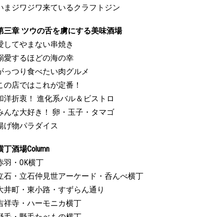
いまジワジワ来ているクラフトジン
第三章 ツウの舌を虜にする美味酒場
愛してやまない串焼き
溺愛するほどの海の幸
がっつり食べたい肉グルメ
この店ではこれが定番！
和洋折衷！ 進化系バル＆ビストロ
みんな大好き！ 卵・玉子・タマゴ
揚げ物パラダイス
横丁酒場Column
赤羽・OK横丁
立石・立石仲見世アーケード・呑んべ横丁
大井町・東小路・すずらん通り
吉祥寺・ハーモニカ横丁
野毛・野毛たべもの横丁