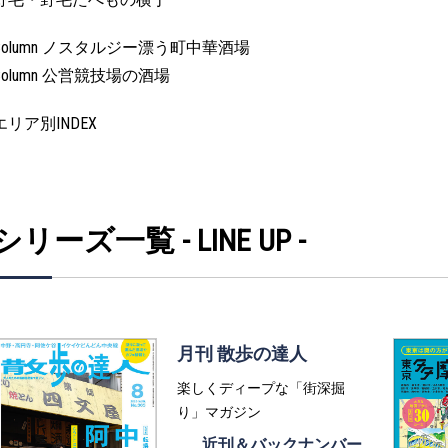
Column ノスタルジー漂う町中華酒場
Column 公営競技場の酒場
エリア別INDEX
シリーズ一覧 - LINE UP -
月刊 散歩の達人
楽しくディープな「街深掘
り」マガジン
近刊＆バックナンバー