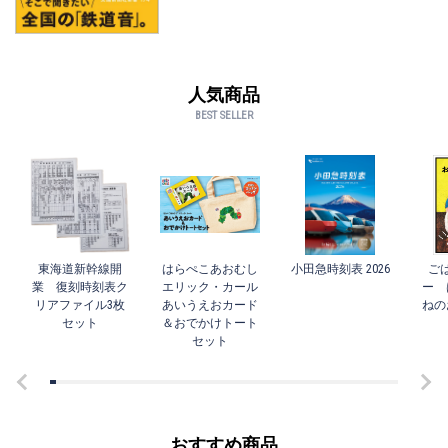
人気商品
BEST SELLER
東海道新幹線開
はらぺこあおむし
小田急時刻表 2026
ご
業 復刻時刻表ク
エリック・カール
ー 
リアファイル3枚
あいうえおカード
ねの
セット
＆おでかけトート
セット
おすすめ商品