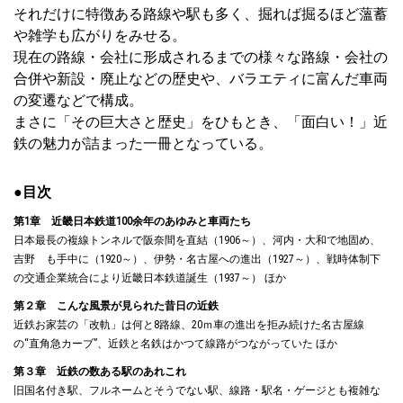
それだけに特徴ある路線や駅も多く、掘れば掘るほど薀蓄
や雑学も広がりをみせる。
現在の路線・会社に形成されるまでの様々な路線・会社の
合併や新設・廃止などの歴史や、バラエティに富んだ車両
の変遷などで構成。
まさに「その巨大さと歴史」をひもとき、「面白い！」近
鉄の魅力が詰まった一冊となっている。
●目次
第1章 近畿日本鉄道100余年のあゆみと車両たち
日本最長の複線トンネルで阪奈間を直結（1906～）、河内・大和で地固め、
吉野 も手中に（1920～）、伊勢・名古屋への進出（1927～）、戦時体制下
の交通企業統合により近畿日本鉄道誕生（1937～） ほか
第２章 こんな風景が見られた昔日の近鉄
近鉄お家芸の「改軌」は何と8路線、20ｍ車の進出を拒み続けた名古屋線
の“直角急カーブ”、近鉄と名鉄はかつて線路がつながっていた ほか
第３章 近鉄の数ある駅のあれこれ
旧国名付き駅、フルネームとそうでない駅、線路・駅名・ゲージとも複雑な