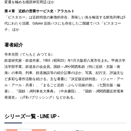
変遷を極める橿原神宮周辺 ほか
第４章 近鉄の営業サービス史・アラカルト
「ビスタカー」は近鉄特急の象徴的存在、美味しい魚を輸送する鮮魚列車は5
代にわたり活躍、Column 近鉄バスにも存在した二階建てバス「ビスタコー
チ」 ほか
著者紹介
寺本光照（てらもと みつてる）
鉄道研究家・鉄道作家。1950（昭和25）年1月大阪府八尾市生まれ。甲南大学
法学部卒業。鉄道友の会会員。国鉄～JRや関西私鉄（特に近鉄・京阪・南
海）の車両、列車、鉄道施設等の紹介記事のほか、写真、紀行文、評論文な
ど多彩な著作活動を続ける。主な著書に『決定版近鉄特急』（ジェー・アー
ル・アール・共著）、『まるごと近鉄・ぶらり沿線の旅』（七賢出版・編
著）、『国鉄・JR列車名大事典』（中央書院）、『国鉄・JR関西圏近郊電車
発達史』（JTBパブリッシング）などがある。
シリーズ一覧 - LINE UP -