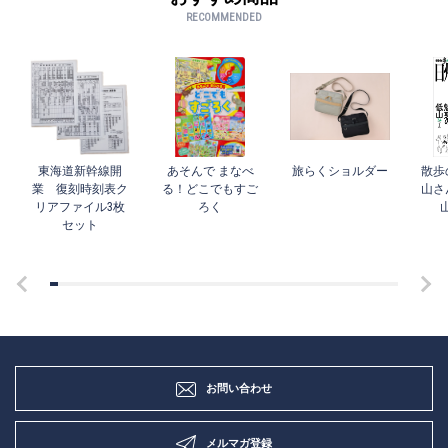
RECOMMENDED
東海道新幹線開
あそんで まなべ
旅らくショルダー
散歩
業 復刻時刻表ク
る！どこでもすご
山さ
リアファイル3枚
ろく
セット
お問い合わせ
メルマガ登録