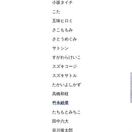
小坂タイチ
こた
五味ヒロミ
さこももみ
さとうめぐみ
サトシン
すがわらけいこ
スズキコージ
スズキサトル
たかいよしかず
高橋和枝
竹永絵里
たちもとみちこ
田中六大
谷川俊太郎