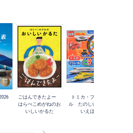
026
ごはんできたよー
トミカ・プラレー
旅ら
はらぺこめがねのお
ル たのしい とけ
いしいかるた
いえほん