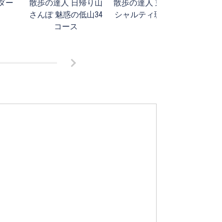
ダー
散歩の達人 日帰り山
散歩の達人 東京スペ
九州
さんぽ 魅惑の低山34
シャルティ珈琲時間
時刻
コース