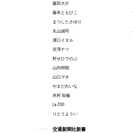
藤田大介
藤本ともひこ
まつしたさゆり
丸山誠司
溝口イタル
宮澤ナツ
村せひでのぶ
山内和朗
山口マオ
やまだれいな
米村 知倫
La ZOO
りとうようい
交通新聞社新書