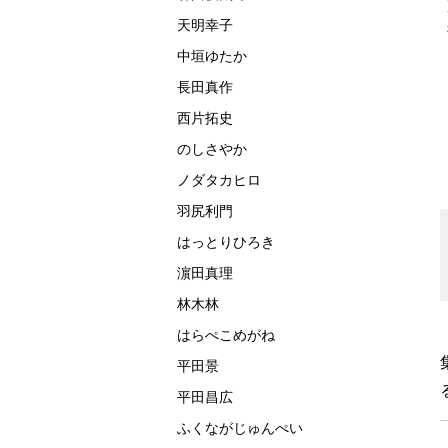
んなに違うＪＡ
関西発日帰り 駅か
でんしゃのあいうえ
天明幸子
とＡＮＡ
らはじまるハイキン
お
グブック
中垣ゆたか
長田真作
西片拓史
のしさやか
ノダタカヒロ
羽尻利門
はっとりひろき
濵田真理
林木林
はらぺこめがね
平田景
平田昌広
ふくながじゅんぺい