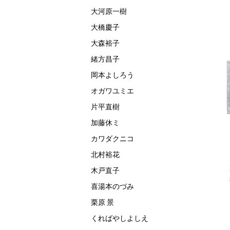
大河原一樹
大橋慶子
大森裕子
緒方昌子
岡本よしろう
オガワユミエ
片平直樹
加藤休ミ
カワダクニコ
北村裕花
あおむし エ
はらぺこあおむし エ
新版 わたしの旅ス
木戸直子
カール マグ
リック・カール あい
タンプノート
喜湯本のづみ
トあそび
うえおカード
栗原 景
くればやしよしえ