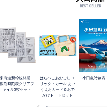
BEST SELLER
東海道新幹線開業
はらぺこあおむし エ
小田急時刻表 2
復刻時刻表クリアフ
リック・カール あい
ァイル3枚セット
うえおカード＆おで
かけトートセット