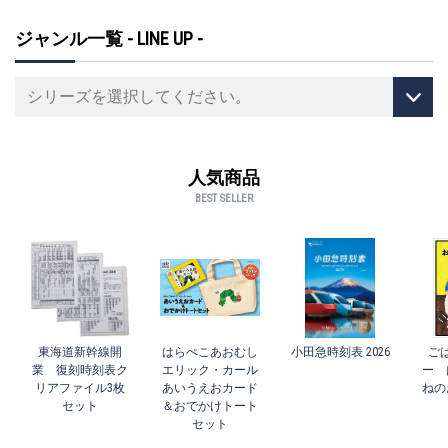
ジャンル一覧 - LINE UP -
人気商品
BEST SELLER
東海道新幹線開
はらぺこあおむし
小田急時刻表 2026
ご
業 復刻時刻表ク
エリック・カール
ー 
リアファイル3枚
あいうえおカード
ねの
セット
＆おでかけトート
セット