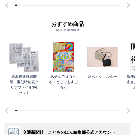
おすすめ商品
RECOMMENDED
東海道新幹線開
あそんで まなべ
旅らくショルダー
散歩
業 復刻時刻表ク
る！どこでもすご
山さ
リアファイル3枚
ろく
セット
交通新聞社 こどものほん編集部公式アカウント