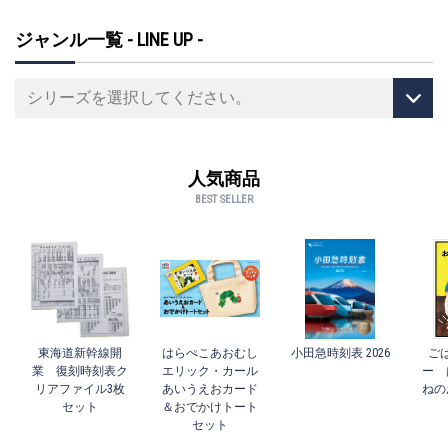
ジャンル一覧 - LINE UP -
人気商品
BEST SELLER
東海道新幹線開
はらぺこあおむし
小田急時刻表 2026
ご
業 復刻時刻表ク
エリック・カール
ー 
リアファイル3枚
あいうえおカード
ねの
セット
＆おでかけトート
セット