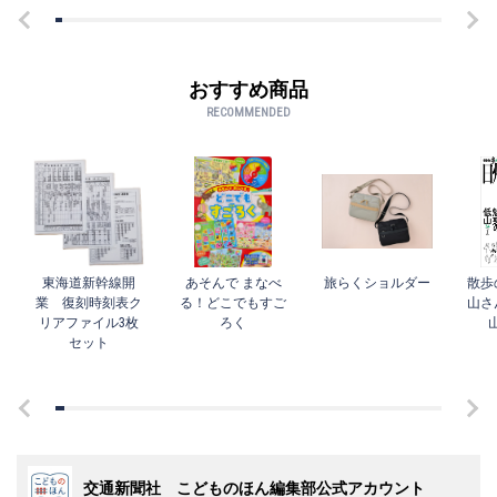
おすすめ商品
RECOMMENDED
東海道新幹線開
あそんで まなべ
旅らくショルダー
散歩
業 復刻時刻表ク
る！どこでもすご
山さ
リアファイル3枚
ろく
セット
交通新聞社 こどものほん編集部公式アカウント