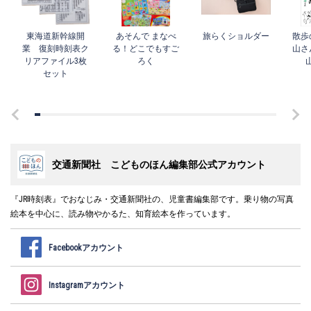
東海道新幹線開
あそんで まなべ
旅らくショルダー
散歩
業 復刻時刻表ク
る！どこでもすご
山さ
リアファイル3枚
ろく
セット
交通新聞社 こどものほん編集部公式アカウント
『JR時刻表』でおなじみ・交通新聞社の、児童書編集部です。乗り物の写真
絵本を中心に、読み物やかるた、知育絵本を作っています。
Facebookアカウント
Instagramアカウント