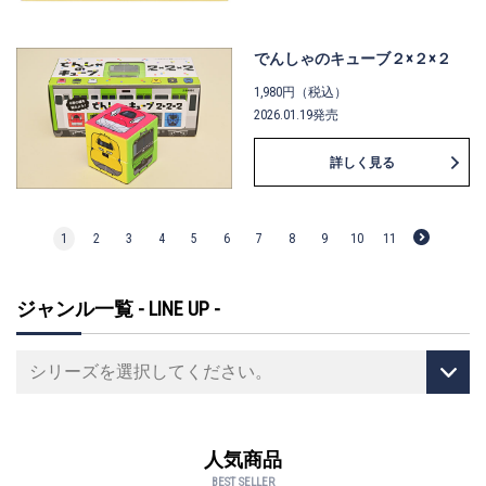
でんしゃのキューブ２×２×２
1,980円（税込）
2026.01.19発売
詳しく見る
1
2
3
4
5
6
7
8
9
10
11
ジャンル一覧 - LINE UP -
人気商品
BEST SELLER