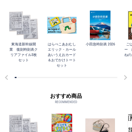
東海道新幹線開
はらぺこあおむし
小田急時刻表 2026
ご
業 復刻時刻表ク
エリック・カール
ー 
リアファイル3枚
あいうえおカード
ねの
セット
＆おでかけトート
セット
おすすめ商品
RECOMMENDED