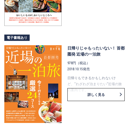
わざわざ食べに行きたい名物料理や
甘いものも揃っています。
目的地は”うまいもん”、食べたくな
ったらすぐに行きたい旅をご紹介し
ます。
電子書籍あり
日帰りじゃもったいない！ 首都
圏発 近場の一泊旅
978円（税込）
2018.10.15発売
日帰りもできるかもしれないけ
ど、“わざわざ泊まりたい”近場の旅
の案内です。
詳しく見る
朝や夜しか見られない絶景、人気の
朝市、地元酒場巡り、アートな宿な
ど、
泊まってこそ分かる、味わえるその
土地の魅力を満喫する旅。
掲載エリアは、東京発の1時間台で行