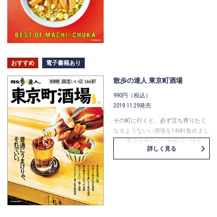
ゃなくて、普通の日に普通に食べた
くなる。 そして、すぐに食べに行け
る。 散歩の達人が自信を持って集め
た町中華は、そんな町中華です。 さ
ぁ、召し上がれ。
おすすめ
電子書籍あり
散歩の達人 東京町酒場
990円（税込）
2019.11.29発売
その町に行くと、必ず立ち寄りたく
なるようないい酒場を146軒集めまし
た。 東京を中心に、神奈川・埼玉・
詳しく見る
千葉の魅力的な酒場もご紹介しま
す。 雑誌『散歩の達人』編集部が自
信をもってお届けする、酒場ガイド
の決定版。