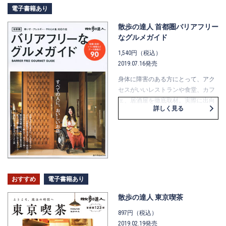
電子書籍あり
散歩の達人 首都圏バリアフリー
なグルメガイド
1,540円（税込）
2019.07.16発売
身体に障害のある方にとって、アク
セスがいいレストランや食堂、カフ
ェ、居酒屋を徹底取材。実際に出向
詳しく見る
いて、バリアフリー環境を調査しま
した。 障害のある方だけでなく、全
ての方にとって、過ごしやすい・お
いしい・楽しい、首都圏のお店を90
軒ほどご紹介します。 お料理情報は
もちろん、お店入り口の形状や、テ
ーブルの高さ、店内の段差など、バ
おすすめ
電子書籍あり
リアフリーデータを豊富に掲載。 気
になるトイレ情報は全店写真付きで
散歩の達人 東京喫茶
確認できます。
897円（税込）
2019.02.19発売