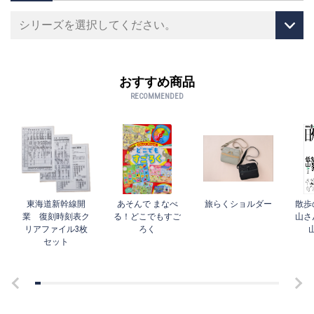
おすすめ商品
RECOMMENDED
東海道新幹線開
あそんで まなべ
旅らくショルダー
散歩
業 復刻時刻表ク
る！どこでもすご
山さ
リアファイル3枚
ろく
セット