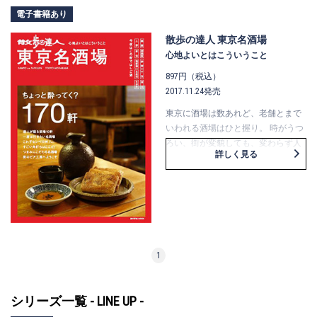
けるところを中心にセレクトしまし
電子書籍あり
た。
散歩の達人 東京名酒場
心地よいとはこういうこと
897円（税込）
2017.11.24発売
東京に酒場は数あれど、老舗とまで
いわれる酒場はひと握り。 時がうつ
ろい、街が変貌しても、変わらず人
詳しく見る
を惹きつけ続ける酒場には一体どん
な魅力が潜んでいるのだろう。 その
秘訣を自分の目と舌と喉で味わって
みませんか？さあ、東京の名酒場
へ。
1
シリーズ一覧 - LINE UP -