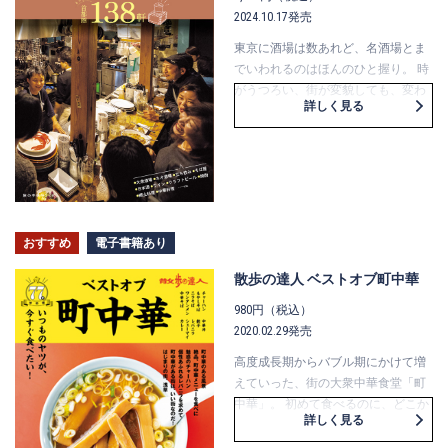
2024.10.17発売
東京に酒場は数あれど、名酒場とま
でいわれるのはほんのひと握り。 時
がうつろい、街が変貌しても、変わ
詳しく見る
らず人を惹きつけ続ける酒場には一
体どんな魅力が潜んでいるのだろ
う。
いつの時代も人心を迷わす老舗酒
場、新しいけれどすでに不動の人気
を誇る名店、あわせて138軒をご紹
介。どこも誰かのとっておきです。
おすすめ
電子書籍あり
散歩の達人 ベストオブ町中華
980円（税込）
2020.02.29発売
高度成長期からバブル期にかけて増
えていった、街の大衆中華食堂「町
中華」。 初めて食べるのに、どこか
詳しく見る
懐かしい味。初めて訪れる店なの
に、なぜかホッとする。 特別な日じ