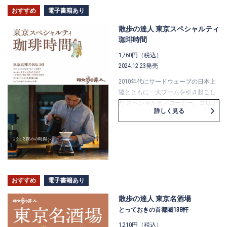
おすすめ
電子書籍あり
散歩の達人 東京スペシャルティ
珈琲時間
1,760円（税込）
2024.12.23発売
2010年代にサードウェーブの日本上
陸とともに一大ブームを引き起こし
た スペシャルティコーヒー。コロナ
詳しく見る
禍を経て、現状どのようになってい
るのか？ 季刊雑誌『珈琲時間』のス
タッフが再集合、散歩の達人MOOKと
コラボして、 セレクト・取材した50
店をお届けします。 そういうわけで
タイトルの「コーヒー」は漢字で
す。
おすすめ
電子書籍あり
散歩の達人 東京名酒場
とっておきの首都圏138軒
1,210円（税込）