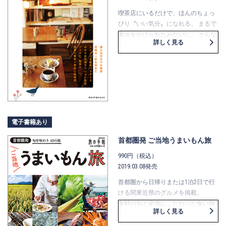
喫茶店にいるだけで、ほんのちょっ
ぴり〝いい気分〟になれる。 まるで
魔法をかけられたみたいに。 そんな
詳しく見る
至福の時間を楽しめるお店を集めま
した。 ―昭和レトロな純喫茶、店主
のこだわりが詰まったロースタリー
カフェ、素敵な本に出合えるブック
カフェ、スイーツが自慢の喫茶店な
ど、心ときめく首都圏の喫茶店・カ
フェを123軒掲載しています。
電子書籍あり
首都圏発 ご当地うまいもん旅
990円（税込）
2019.03.08発売
首都圏から日帰りまたは1泊2日で行
ける関東近県のグルメを掲載。
食材の旬と産地にこだわった食い倒
詳しく見る
れの旅をコース仕立てにしているほ
か、