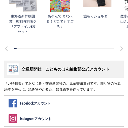
東海道新幹線開
あそんで まなべ
旅らくショルダー
散歩
業 復刻時刻表ク
る！どこでもすご
山さ
リアファイル3枚
ろく
セット
交通新聞社 こどものほん編集部公式アカウント
『JR時刻表』でおなじみ・交通新聞社の、児童書編集部です。乗り物の写真
絵本を中心に、読み物やかるた、知育絵本を作っています。
Facebookアカウント
Instagramアカウント