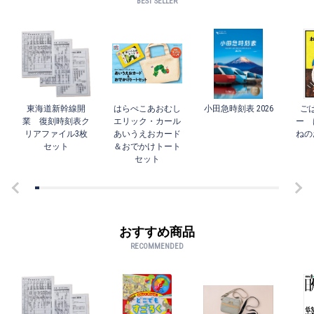
BEST SELLER
東海道新幹線開
はらぺこあおむし
小田急時刻表 2026
ご
業 復刻時刻表ク
エリック・カール
ー 
リアファイル3枚
あいうえおカード
ねの
セット
＆おでかけトート
セット
おすすめ商品
RECOMMENDED