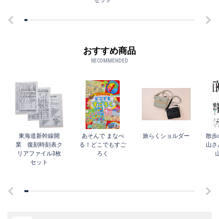
おすすめ商品
RECOMMENDED
東海道新幹線開
あそんで まなべ
旅らくショルダー
散歩
業 復刻時刻表ク
る！どこでもすご
山さ
リアファイル3枚
ろく
セット