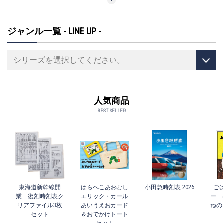
ジャンル一覧 - LINE UP -
人気商品
BEST SELLER
東海道新幹線開
はらぺこあおむし
小田急時刻表 2026
ご
業 復刻時刻表ク
エリック・カール
ー 
リアファイル3枚
あいうえおカード
ねの
セット
＆おでかけトート
セット