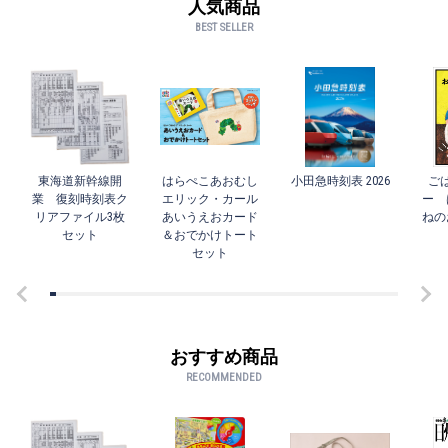
人気商品
BEST SELLER
東海道新幹線開
はらぺこあおむし
小田急時刻表 2026
ご
業 復刻時刻表ク
エリック・カール
ー 
リアファイル3枚
あいうえおカード
ねの
セット
＆おでかけトート
セット
おすすめ商品
RECOMMENDED