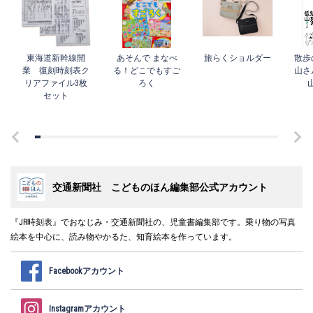
東海道新幹線開
あそんで まなべ
旅らくショルダー
散歩
業 復刻時刻表ク
る！どこでもすご
山さ
リアファイル3枚
ろく
セット
交通新聞社 こどものほん編集部公式アカウント
『JR時刻表』でおなじみ・交通新聞社の、児童書編集部です。乗り物の写真
絵本を中心に、読み物やかるた、知育絵本を作っています。
Facebookアカウント
Instagramアカウント