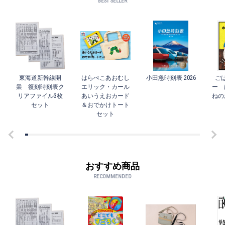
BEST SELLER
東海道新幹線開
はらぺこあおむし
小田急時刻表 2026
ご
業 復刻時刻表ク
エリック・カール
ー 
リアファイル3枚
あいうえおカード
ねの
セット
＆おでかけトート
セット
おすすめ商品
RECOMMENDED