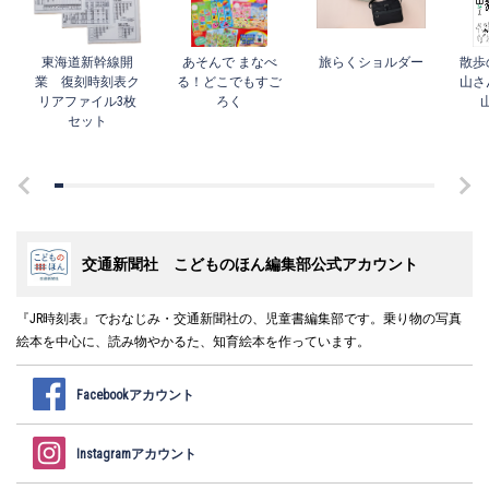
東海道新幹線開
あそんで まなべ
旅らくショルダー
散歩
業 復刻時刻表ク
る！どこでもすご
山さ
リアファイル3枚
ろく
セット
交通新聞社 こどものほん編集部公式アカウント
『JR時刻表』でおなじみ・交通新聞社の、児童書編集部です。乗り物の写真
絵本を中心に、読み物やかるた、知育絵本を作っています。
Facebookアカウント
Instagramアカウント