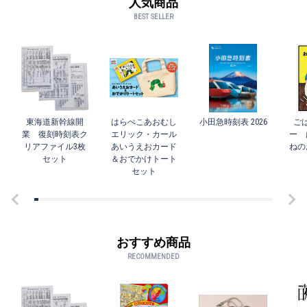
人気商品
BEST SELLER
東海道新幹線開
はらぺこあおむし
小田急時刻表 2026
ご
業 復刻時刻表ク
エリック・カール
ー 
リアファイル3枚
あいうえおカード
ねの
セット
＆おでかけトート
セット
おすすめ商品
RECOMMENDED