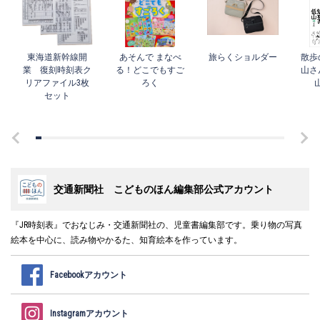
東海道新幹線開
あそんで まなべ
旅らくショルダー
散歩
業 復刻時刻表ク
る！どこでもすご
山さ
リアファイル3枚
ろく
セット
交通新聞社 こどものほん編集部公式アカウント
『JR時刻表』でおなじみ・交通新聞社の、児童書編集部です。乗り物の写真
絵本を中心に、読み物やかるた、知育絵本を作っています。
Facebookアカウント
Instagramアカウント