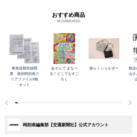
おすすめ商品
RECOMMENDED
東海道新幹線開
あそんで まなべ
旅らくショルダー
散歩
業 復刻時刻表ク
る！どこでもすご
山さ
リアファイル3枚
ろく
セット
時刻表編集部【交通新聞社】公式アカウント