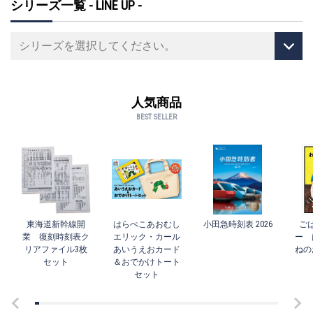
シリーズ一覧 - LINE UP -
人気商品
BEST SELLER
東海道新幹線開
はらぺこあおむし
小田急時刻表 2026
ご
業 復刻時刻表ク
エリック・カール
ー 
リアファイル3枚
あいうえおカード
ねの
セット
＆おでかけトート
セット