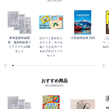
BEST SELLER
東海道新幹線開
はらぺこあおむし
小田急時刻表 2026
ご
業 復刻時刻表ク
エリック・カール
ー 
リアファイル3枚
あいうえおカード
ねの
セット
＆おでかけトート
セット
おすすめ商品
RECOMMENDED