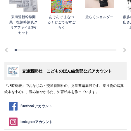
東海道新幹線開
あそんで まなべ
旅らくショルダー
散歩
業 復刻時刻表ク
る！どこでもすご
山さ
リアファイル3枚
ろく
セット
交通新聞社 こどものほん編集部公式アカウント
『JR時刻表』でおなじみ・交通新聞社の、児童書編集部です。乗り物の写真
絵本を中心に、読み物やかるた、知育絵本を作っています。
Facebookアカウント
Instagramアカウント