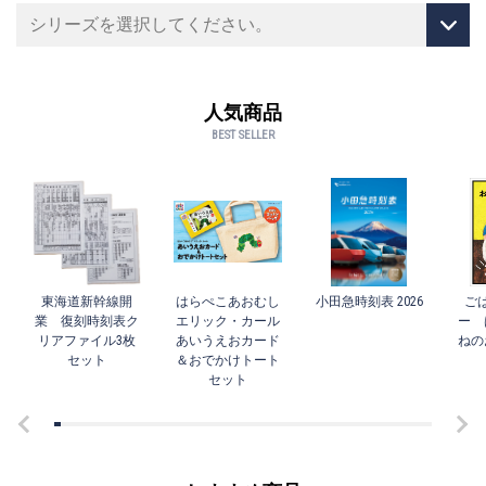
人気商品
BEST SELLER
東海道新幹線開
はらぺこあおむし
小田急時刻表 2026
ご
業 復刻時刻表ク
エリック・カール
ー 
リアファイル3枚
あいうえおカード
ねの
セット
＆おでかけトート
セット