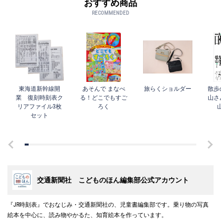
おすすめ商品
RECOMMENDED
東海道新幹線開
あそんで まなべ
旅らくショルダー
散歩
業 復刻時刻表ク
る！どこでもすご
山さ
リアファイル3枚
ろく
セット
交通新聞社 こどものほん編集部公式アカウント
『JR時刻表』でおなじみ・交通新聞社の、児童書編集部です。乗り物の写真
絵本を中心に、読み物やかるた、知育絵本を作っています。