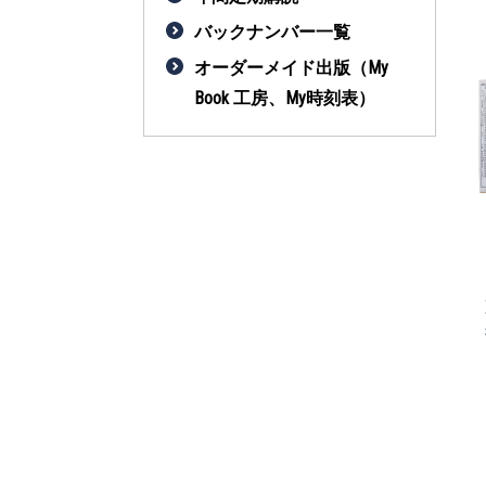
バックナンバー一覧
オーダーメイド出版（My
Book 工房、My時刻表）
あおむし エ
はらぺこあおむし エ
新版 わたしの旅ス
カール マグ
リック・カール あい
タンプノート
トあそび
うえおカード