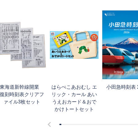
東海道新幹線開業
はらぺこあおむし エ
小田急時刻表 2
復刻時刻表クリアフ
リック・カール あい
ァイル3枚セット
うえおカード＆おで
かけトートセット