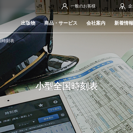
一般のお客様
企
出版物
商品・サービス
会社案内
新着情
国時刻表
小型全国時刻表