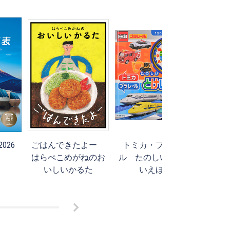
026
ごはんできたよー
トミカ・プラレー
旅ら
はらぺこめがねのお
ル たのしい とけ
いしいかるた
いえほん