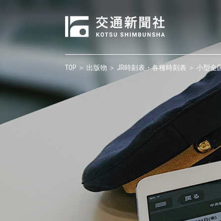
TOP
＞
出版物
＞
JR時刻表・各種時刻表
＞ 小型全