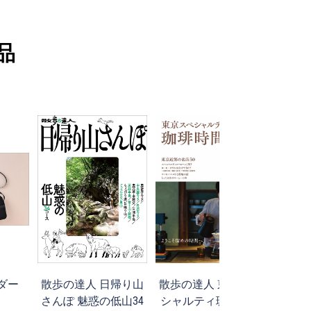
品
ダー
散歩の達人 日帰り山
散歩の達人 東京スペ
九州
さんぽ 魅惑の低山34
シャルティ珈琲時間
時刻