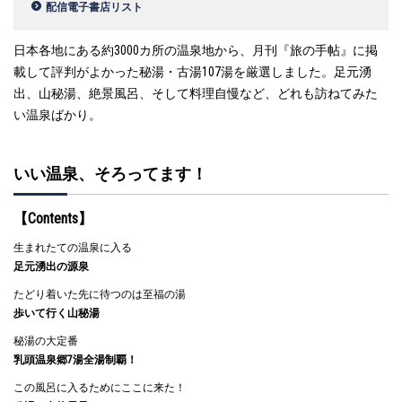
配信電子書店リスト
日本各地にある約3000カ所の温泉地から、月刊『旅の手帖』に掲
載して評判がよかった秘湯・古湯107湯を厳選しました。足元湧
出、山秘湯、絶景風呂、そして料理自慢など、どれも訪ねてみた
い温泉ばかり。
いい温泉、そろってます！
【Contents】
生まれたての温泉に入る
足元湧出の源泉
たどり着いた先に待つのは至福の湯
歩いて行く山秘湯
秘湯の大定番
乳頭温泉郷7湯全湯制覇！
この風呂に入るためにここに来た！