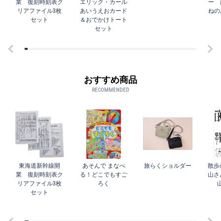
業 復刻時刻表ク
エリック・カール
ー 
リアファイル3枚
あいうえおカード
ねの
セット
＆おでかけトート
セット
おすすめ商品
RECOMMENDED
東海道新幹線開
あそんで まなべ
旅らくショルダー
散歩
業 復刻時刻表ク
る！どこでもすご
山さ
リアファイル3枚
ろく
セット