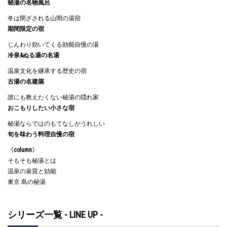
秘湯の名物風呂
冬は閉ざされる山間の湯宿
期間限定の宿
じんわり効いてくる効能自慢の湯
冷泉&ぬる湯の名湯
温泉文化を継承する歴史の宿
古湯の名建築
誰にも教えたくない秘湯の隠れ家
おこもりしたい小さな宿
秘湯ならではのもてなしがうれしい
旬を味わう料理自慢の宿
〈column〉
そもそも秘湯とは
温泉の泉質と効能
東京 島の秘湯
シリーズ一覧 - LINE UP -