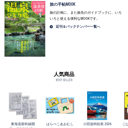
旅の手帖MOOK
旅の計画に、また旅先のガイドブックに、いろ
いろと使える便利なMOOKです。
近刊＆バックナンバー一覧へ
人気商品
BEST SELLER
東海道新幹線開
はらぺこあおむし
小田急時刻表 2026
ご