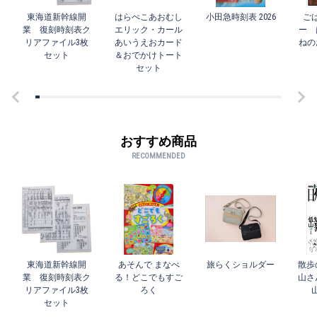
東海道新幹線開
はらぺこあおむし
小田急時刻表 2026
ご
業 復刻時刻表ク
エリック・カール
ー 
リアファイル3枚
あいうえおカード
ねの
セット
＆おでかけトート
セット
おすすめ商品
RECOMMENDED
東海道新幹線開
あそんで まなべ
旅らくショルダー
散歩
業 復刻時刻表ク
る！どこでもすご
山さ
リアファイル3枚
ろく
セット