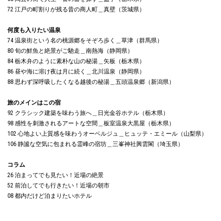
72 江戸の町割りが残る昔の商人町＿真壁（茨城県）
何度も入りたい温泉
74 温泉街という名の桃源郷をそぞろ歩く＿草津（群馬県）
80 旬の鮮魚と絶景がご馳走＿南熱海（静岡県）
84 栃木弁のように素朴な山の秘湯＿矢板（栃木県）
86 昼や海に溶け夜は月に続く＿北川温泉（静岡県）
88 思わず深呼吸したくなる越後の秘湯＿五頭温泉郷（新潟県）
旅のメインはこの宿
92 クラシック建築を味わう旅へ＿日光金谷ホテル（栃木県）
98 感性を刺激されるアートな空間＿板室温泉大黒屋（栃木県）
102 心地よい上質感を味わうオーベルジュ＿ヒュッテ・エミール（山梨県）
106 静謐な空気に包まれる霊峰の宿坊＿三峯神社興雲閣（埼玉県）
コラム
26 泊まってでも見たい！近場の絶景
52 前泊してでも行きたい！近場の朝市
08 都内だけど泊まりたいホテル