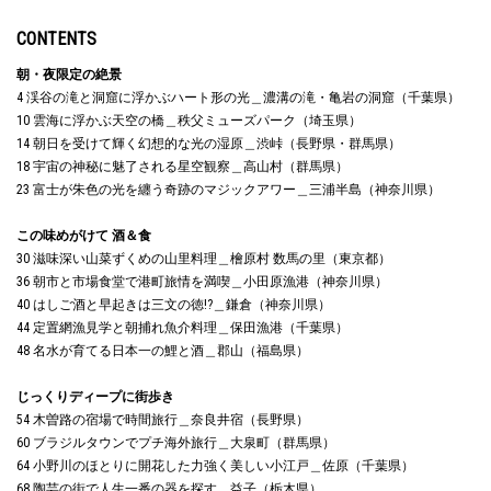
CONTENTS
朝・夜限定の絶景
4 渓谷の滝と洞窟に浮かぶハート形の光＿濃溝の滝・亀岩の洞窟（千葉県）
10 雲海に浮かぶ天空の橋＿秩父ミューズパーク（埼玉県）
14 朝日を受けて輝く幻想的な光の湿原＿渋峠（長野県・群馬県）
18 宇宙の神秘に魅了される星空観察＿高山村（群馬県）
23 富士が朱色の光を纏う奇跡のマジックアワー＿三浦半島（神奈川県）
この味めがけて 酒＆食
30 滋味深い山菜ずくめの山里料理＿檜原村 数馬の里（東京都）
36 朝市と市場食堂で港町旅情を満喫＿小田原漁港（神奈川県）
40 はしご酒と早起きは三文の徳!?＿鎌倉（神奈川県）
44 定置網漁見学と朝捕れ魚介料理＿保田漁港（千葉県）
48 名水が育てる日本一の鯉と酒＿郡山（福島県）
じっくりディープに街歩き
54 木曽路の宿場で時間旅行＿奈良井宿（長野県）
60 ブラジルタウンでプチ海外旅行＿大泉町（群馬県）
64 小野川のほとりに開花した力強く美しい小江戸＿佐原（千葉県）
68 陶芸の街で人生一番の器を探す＿益子（栃木県）