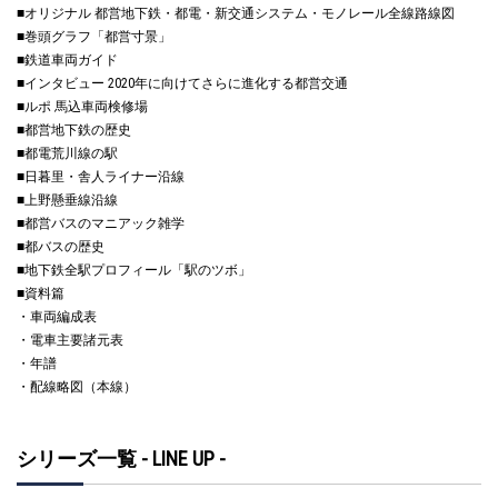
■オリジナル 都営地下鉄・都電・新交通システム・モノレール全線路線図
■巻頭グラフ「都営寸景」
■鉄道車両ガイド
■インタビュー 2020年に向けてさらに進化する都営交通
■ルポ 馬込車両検修場
■都営地下鉄の歴史
■都電荒川線の駅
■日暮里・舎人ライナー沿線
■上野懸垂線沿線
■都営バスのマニアック雑学
■都バスの歴史
■地下鉄全駅プロフィール「駅のツボ」
■資料篇
・車両編成表
・電車主要諸元表
・年譜
・配線略図（本線）
シリーズ一覧 - LINE UP -