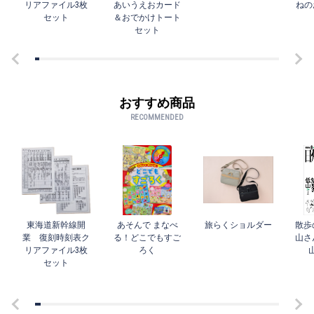
リアファイル3枚
あいうえおカード
ねの
セット
＆おでかけトート
セット
おすすめ商品
RECOMMENDED
東海道新幹線開
あそんで まなべ
旅らくショルダー
散歩
業 復刻時刻表ク
る！どこでもすご
山さ
リアファイル3枚
ろく
セット