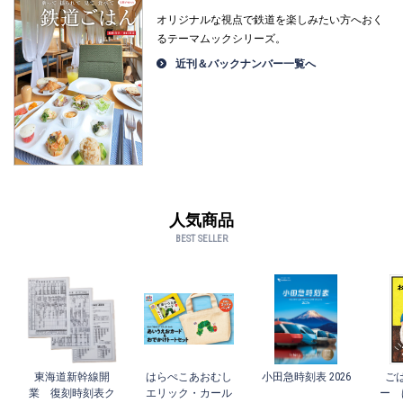
オリジナルな視点で鉄道を楽しみたい方へおく
るテーマムックシリーズ。
近刊＆バックナンバー一覧へ
人気商品
BEST SELLER
東海道新幹線開
はらぺこあおむし
小田急時刻表 2026
ご
業 復刻時刻表ク
エリック・カール
ー 