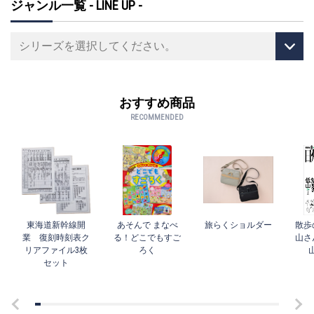
ジャンル一覧 - LINE UP -
おすすめ商品
RECOMMENDED
東海道新幹線開
あそんで まなべ
旅らくショルダー
散歩
業 復刻時刻表ク
る！どこでもすご
山さ
リアファイル3枚
ろく
セット