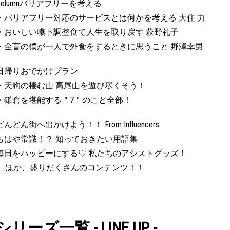
Columnバリアフリーを考える
・バリアフリー対応のサービスとは何かを考える 大住 力
・おいしい嚥下調整食で人生を取り戻す 萩野礼子
・全盲の僕が一人で外食をするときに思うこと 野澤幸男
日帰りおでかけプラン
・天狗の棲む山 高尾山を遊び尽くそう！
・鎌倉を堪能する＂7＂のこと全部！
どんどん街へ出かけよう！！ From Influencers
もはや常識！？ 知っておきたい用語集
毎日をハッピーにする♡ 私たちのアシストグッズ！
……ほか、盛りだくさんのコンテンツ！！
シリーズ一覧 - LINE UP -