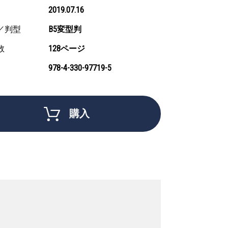
2019.07.16
／判型
B5変型判
数
128ページ
978-4-330-97719-5
購入