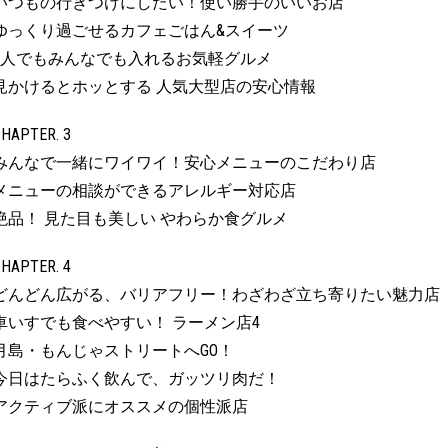
いつもの行きつけにしたい！使い勝手のいいお店
ゆっくり過ごせるカフェごはん&スイーツ
1人でもみんなでも入れるお気軽グルメ
見かけるとホッとする 人気大型店の安心情報
HAPTER. 3
みんなで一緒にワイワイ！安心メニューのこだわり店
メニューの相談ができるアレルギー対応店
絶品！ 見た目も美しい やわらか食グルメ
HAPTER. 4
どんどん広がる、バリアフリー！わざわざ立ち寄りたい魅力店
車いすでも食べやすい！ ラーメン店4
月島・もんじゃストリートへGO！
今日はたらふく飲んで、ガッツリ肉だ！
アクティブ派にオススメの個性派店