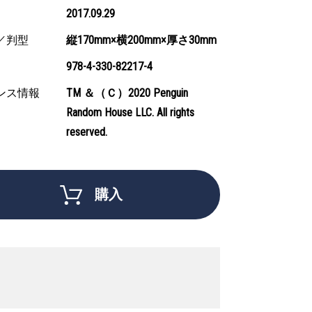
2017.09.29
／判型
縦170mm×横200mm×厚さ30mm
978-4-330-82217-4
ンス情報
TM ＆（Ｃ）2020 Penguin
Random House LLC. All rights
reserved.
購入