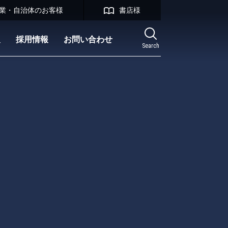
業・自治体のお客様
書店様
報
採用情報
お問い合わせ
Search