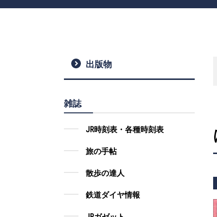
出版物
雑誌
JR時刻表・各種時刻表
旅の手帖
散歩の達人
鉄道ダイヤ情報
JRガゼット