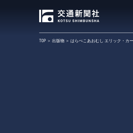
TOP
＞
出版物
＞ はらぺこあおむし エリック・カ