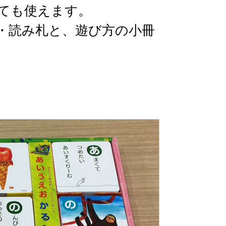
ても使えます。
・読み札と、遊び方の小冊