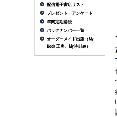
配信電子書店リスト
プレゼント・アンケート
年間定期購読
バックナンバー一覧
オーダーメイド出版（My
Book 工房、My時刻表）