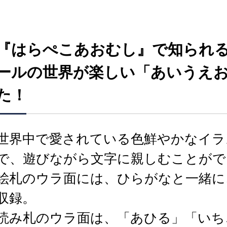
『はらぺこあおむし』で知られ
ールの世界が楽しい「あいうえ
た！
世界中で愛されている色鮮やかなイラ
で、遊びながら文字に親しむことがで
絵札のウラ面には、ひらがなと一緒に
収録。
読み札のウラ面は、「あひる」「いち