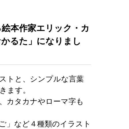
る絵本作家エリック・カ
おかるた」になりまし
ストと、シンプルな言葉
きます。
、カタカナやローマ字も
ご」など４種類のイラスト