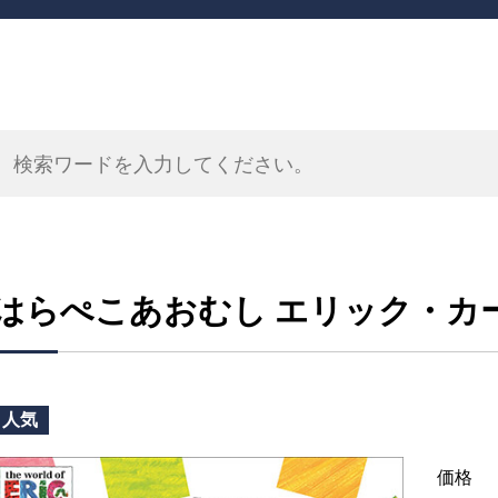
はらぺこあおむし エリック・カ
人気
価格