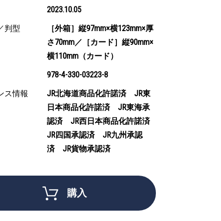
2023.10.05
／判型
［外箱］縦97mm×横123mm×厚
さ70mm／［カード］縦90mm×
横110mm（カード）
978-4-330-03223-8
ンス情報
JR北海道商品化許諾済 JR東
日本商品化許諾済 JR東海承
認済 JR西日本商品化許諾済
JR四国承認済 JR九州承認
済 JR貨物承認済
購入