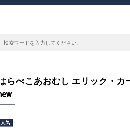
はらぺこあおむし エリック・カ
new
人気