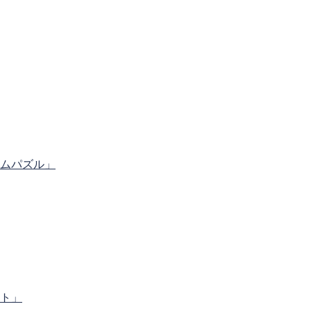
ラムパズル」
ット」