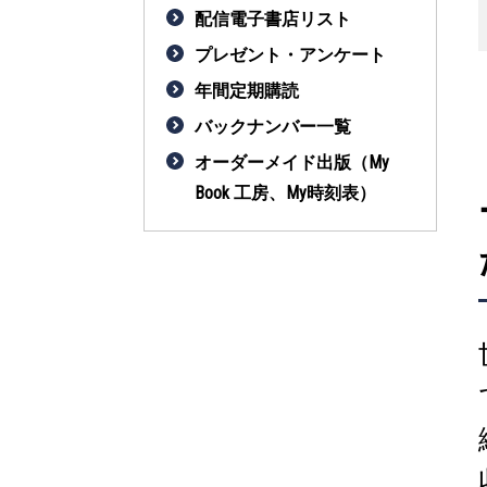
配信電子書店リスト
プレゼント・アンケート
年間定期購読
バックナンバー一覧
オーダーメイド出版（My
Book 工房、My時刻表）