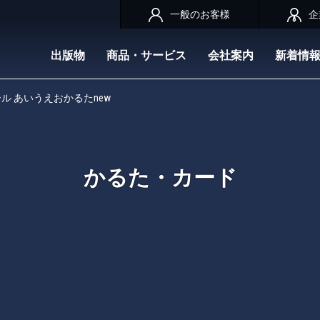
一般のお客様
企
出版物
商品・サービス
会社案内
新着情
ル あいうえおかるたnew
かるた・カード