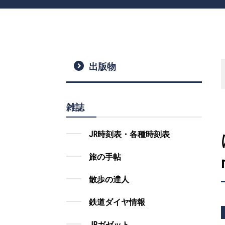
出版物
雑誌
JR時刻表・各種時刻表
旅の手帖
散歩の達人
鉄道ダイヤ情報
JRガゼット