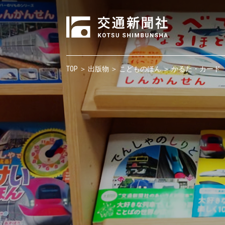
TOP
＞
出版物
＞
こどものほん
＞ かるた・カード