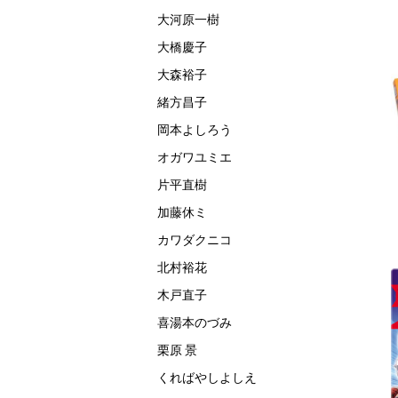
大河原一樹
大橋慶子
大森裕子
緒方昌子
岡本よしろう
オガワユミエ
片平直樹
加藤休ミ
カワダクニコ
北村裕花
木戸直子
喜湯本のづみ
栗原 景
くればやしよしえ