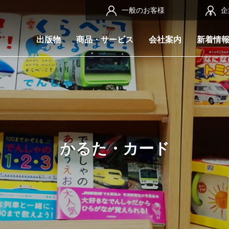
一般のお客様
企
出版物
商品・サービス
会社案内
新着情
かるた・カード