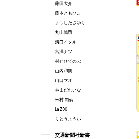
藤田大介
藤本ともひこ
まつしたさゆり
丸山誠司
溝口イタル
宮澤ナツ
村せひでのぶ
山内和朗
山口マオ
やまだれいな
米村 知倫
La ZOO
りとうようい
交通新聞社新書