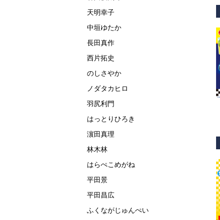
天明幸子
中垣ゆたか
長田真作
西片拓史
のしさやか
ノダタカヒロ
羽尻利門
はっとりひろき
濵田真理
林木林
はらぺこめがね
平田景
平田昌広
ふくながじゅんぺい