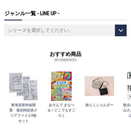
ジャンル一覧 - LINE UP -
おすすめ商品
RECOMMENDED
東海道新幹線開
あそんで まなべ
旅らくショルダー
散歩
業 復刻時刻表ク
る！どこでもすご
山さ
リアファイル3枚
ろく
セット