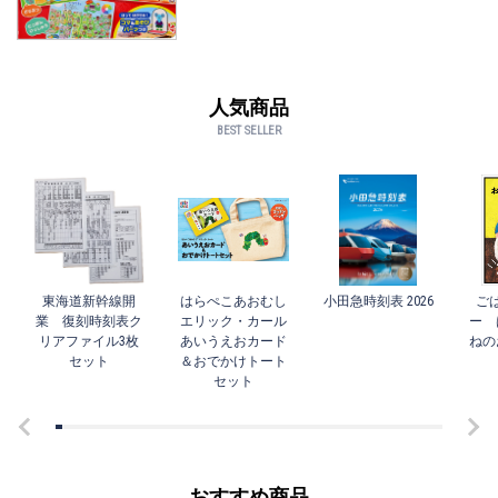
人気商品
BEST SELLER
東海道新幹線開
はらぺこあおむし
小田急時刻表 2026
ご
業 復刻時刻表ク
エリック・カール
ー 
リアファイル3枚
あいうえおカード
ねの
セット
＆おでかけトート
セット
おすすめ商品