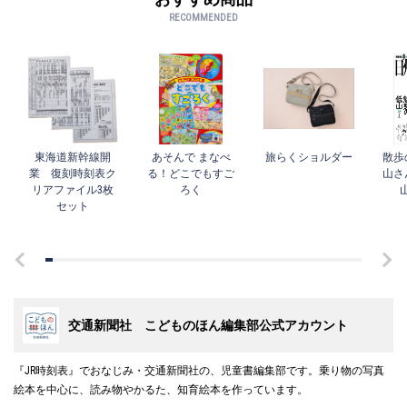
RECOMMENDED
東海道新幹線開
あそんで まなべ
旅らくショルダー
散歩
業 復刻時刻表ク
る！どこでもすご
山さ
リアファイル3枚
ろく
セット
交通新聞社 こどものほん編集部公式アカウント
『JR時刻表』でおなじみ・交通新聞社の、児童書編集部です。乗り物の写真
絵本を中心に、読み物やかるた、知育絵本を作っています。