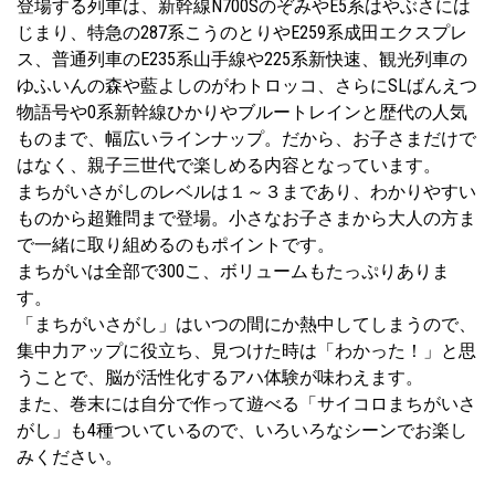
登場する列車は、新幹線N700SのぞみやE5系はやぶさには
じまり、特急の287系こうのとりやE259系成田エクスプレ
ス、普通列車のE235系山手線や225系新快速、観光列車の
ゆふいんの森や藍よしのがわトロッコ、さらにSLばんえつ
物語号や0系新幹線ひかりやブルートレインと歴代の人気
ものまで、幅広いラインナップ。だから、お子さまだけで
はなく、親子三世代で楽しめる内容となっています。
まちがいさがしのレベルは１～３まであり、わかりやすい
ものから超難問まで登場。小さなお子さまから大人の方ま
で一緒に取り組めるのもポイントです。
まちがいは全部で300こ、ボリュームもたっぷりありま
す。
「まちがいさがし」はいつの間にか熱中してしまうので、
集中力アップに役立ち、見つけた時は「わかった！」と思
うことで、脳が活性化するアハ体験が味わえます。
また、巻末には自分で作って遊べる「サイコロまちがいさ
がし」も4種ついているので、いろいろなシーンでお楽し
みください。