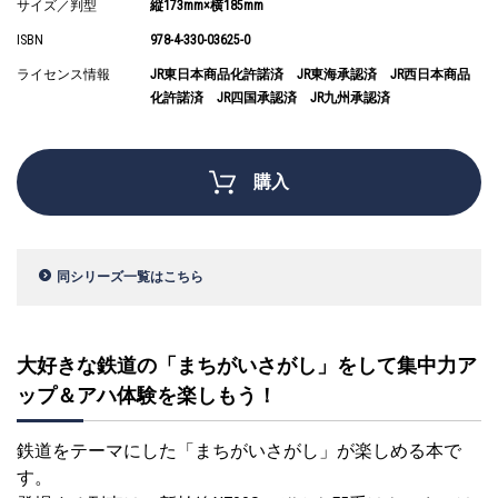
サイズ／判型
縦173mm×横185mm
ISBN
978-4-330-03625-0
ライセンス情報
JR東日本商品化許諾済 JR東海承認済 JR西日本商品
化許諾済 JR四国承認済 JR九州承認済
購入
同シリーズ一覧はこちら
大好きな鉄道の「まちがいさがし」をして集中力ア
ップ＆アハ体験を楽しもう！
鉄道をテーマにした「まちがいさがし」が楽しめる本で
す。