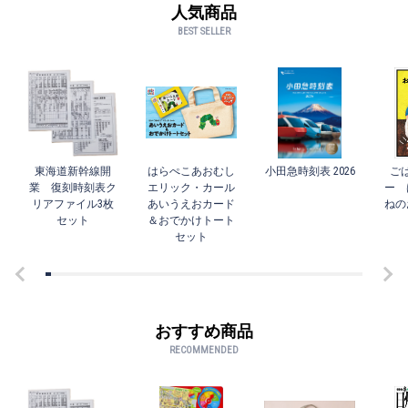
人気商品
BEST SELLER
東海道新幹線開
はらぺこあおむし
小田急時刻表 2026
ご
業 復刻時刻表ク
エリック・カール
ー 
リアファイル3枚
あいうえおカード
ねの
セット
＆おでかけトート
セット
おすすめ商品
RECOMMENDED