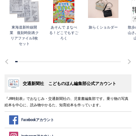
東海道新幹線開
あそんで まなべ
旅らくショルダー
散歩
業 復刻時刻表ク
る！どこでもすご
山さ
リアファイル3枚
ろく
セット
交通新聞社 こどものほん編集部公式アカウント
『JR時刻表』でおなじみ・交通新聞社の、児童書編集部です。乗り物の写真
絵本を中心に、読み物やかるた、知育絵本を作っています。
Facebookアカウント