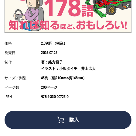
価格
2,090円（税込）
発売日
2025.07.25
制作
著：緒方昌子
イラスト：小坂タイチ 井上広大
サイズ／判型
A5判（縦210mm×横148mm）
ページ数
200ページ
ISBN
978-4-330-00725-0
購入