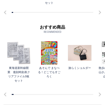
セット
おすすめ商品
RECOMMENDED
東海道新幹線開
あそんで まなべ
旅らくショルダー
散歩
業 復刻時刻表ク
る！どこでもすご
山さ
リアファイル3枚
ろく
セット