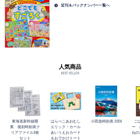
近刊＆バックナンバー一覧へ
人気商品
BEST SELLER
東海道新幹線開
はらぺこあおむし
小田急時刻表 2026
ご
業 復刻時刻表ク
エリック・カール
ー 
リアファイル3枚
あいうえおカード
ねの
セット
＆おでかけトート