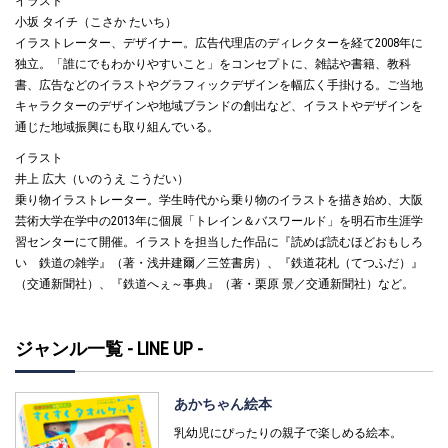
イラスト
小坂 タイチ（こさか たいち）
イラストレーター、デザイナー。広告代理店のディレクターを経て2008年に
独立。「誰にでもわかりやすいこと」をコンセプトに、雑誌や書籍、教科
書、広告などのイラストやグラフィックデザインを幅広く手掛ける。ご当地
キャラクターのデザインや地域ブランドの創出など、イラストやデザインを
通じた地域振興にも取り組んでいる。
イラスト
井上 広大（いのうえ こうだい）
乗り物イラストレーター。学生時代から乗り物のイラストを描き始め、大阪
芸術大学在学中の2013年に個展「トレイン＆バスワールド」を明石市生涯学
習センターにて開催。イラストを担当した作品に『読めば読むほどおもしろ
い 鉄道の雑学』（著・浅井建爾／三笠書房）、『鉄道花札（てつふだ）』
（交通新聞社）、『鉄道へぇ～事典』（著・栗原 景／交通新聞社）など。
ジャンル一覧 - LINE UP -
あかちゃん絵本
乳幼児にぴったりの親子で楽しめる絵本。