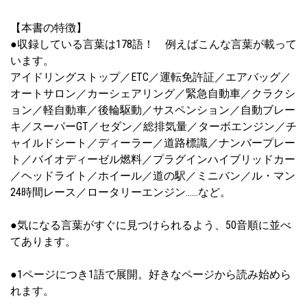
【本書の特徴】
●収録している言葉は178語！ 例えばこんな言葉が載って
います。
アイドリングストップ／ETC／運転免許証／エアバッグ／
オートサロン／カーシェアリング／緊急自動車／クラクシ
ョン／軽自動車／後輪駆動／サスペンション／自動ブレー
キ／スーパーGT／セダン／総排気量／ターボエンジン／チ
ャイルドシート／ディーラー／道路標識／ナンバープレー
ト／バイオディーゼル燃料／プラグインハイブリッドカー
／ヘッドライト／ホイール／道の駅／ミニバン／ル・マン
24時間レース／ロータリーエンジン……など。
●気になる言葉がすぐに見つけられるよう、50音順に並べ
てあります。
●1ページにつき1語で展開。好きなページから読み始めら
れます。