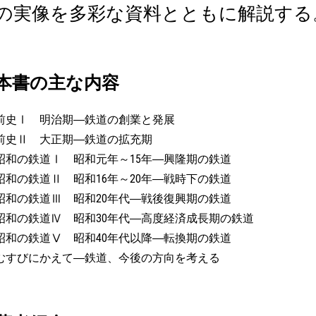
の実像を多彩な資料とともに解説する
本書の主な内容
前史Ⅰ 明治期―鉄道の創業と発展
前史Ⅱ 大正期―鉄道の拡充期
昭和の鉄道Ⅰ 昭和元年～15年―興隆期の鉄道
昭和の鉄道Ⅱ 昭和16年～20年―戦時下の鉄道
昭和の鉄道Ⅲ 昭和20年代―戦後復興期の鉄道
昭和の鉄道Ⅳ 昭和30年代―高度経済成長期の鉄道
昭和の鉄道Ⅴ 昭和40年代以降―転換期の鉄道
むすびにかえて―鉄道、今後の方向を考える