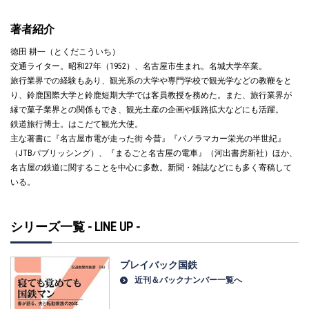
著者紹介
徳田 耕一（とくだこういち）
交通ライター。昭和27年（1952）、名古屋市生まれ。名城大学卒業。
旅行業界での経験もあり、観光系の大学や専門学校で観光学などの教鞭をと
り、鈴鹿国際大学と鈴鹿短期大学では客員教授を務めた。また、旅行業界が
縁で菓子業界との関係もでき、観光土産の企画や販路拡大などにも活躍。
鉄道旅行博士。はこだて観光大使。
主な著書に『名古屋市電が走った街 今昔』『パノラマカー栄光の半世紀』
（JTBパブリッシング）、『まるごと名古屋の電車』（河出書房新社）ほか、
名古屋の鉄道に関することを中心に多数。新聞・雑誌などにも多く寄稿して
いる。
シリーズ一覧 - LINE UP -
プレイバック国鉄
近刊＆バックナンバー一覧へ