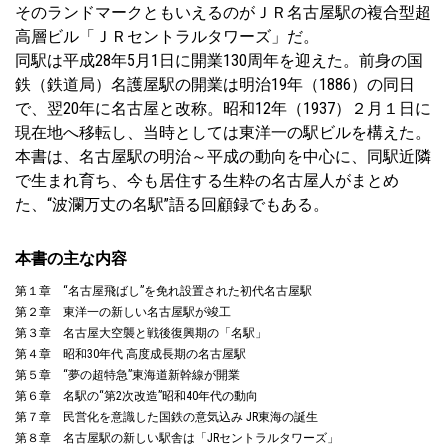
そのランドマークともいえるのがＪＲ名古屋駅の複合型超
高層ビル「ＪＲセントラルタワーズ」だ。
同駅は平成28年5月1日に開業130周年を迎えた。前身の国
鉄（鉄道局）名護屋駅の開業は明治19年（1886）の同日
で、翌20年に名古屋と改称。昭和12年（1937）２月１日に
現在地へ移転し、当時としては東洋一の駅ビルを構えた。
本書は、名古屋駅の明治～平成の動向を中心に、同駅近隣
で生まれ育ち、今も居住する生粋の名古屋人がまとめ
た、“波瀾万丈の名駅”語る回顧録でもある。
本書の主な内容
第１章 “名古屋飛ばし”を免れ設置された初代名古屋駅
第２章 東洋一の新しい名古屋駅が竣工
第３章 名古屋大空襲と戦後復興期の「名駅」
第４章 昭和30年代 高度成長期の名古屋駅
第５章 “夢の超特急”東海道新幹線が開業
第６章 名駅の“第2次改造”昭和40年代の動向
第７章 民営化を意識した国鉄の意気込み JR東海の誕生
第８章 名古屋駅の新しい駅舎は「JRセントラルタワーズ」