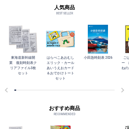
人気商品
BEST SELLER
東海道新幹線開
はらぺこあおむし
小田急時刻表 2026
ご
業 復刻時刻表ク
エリック・カール
ー 
リアファイル3枚
あいうえおカード
ねの
セット
＆おでかけトート
セット
おすすめ商品
RECOMMENDED