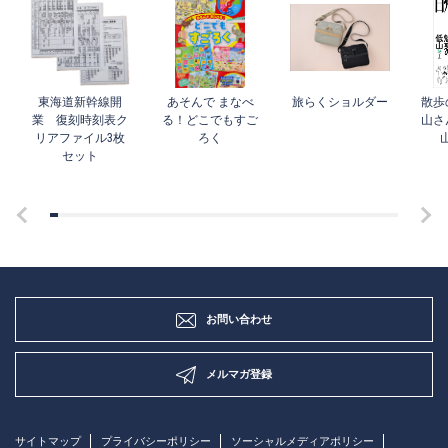
東海道新幹線開
あそんで まなべ
旅らくショルダー
散歩
業 復刻時刻表ク
る！どこでもすご
山さ
リアファイル3枚
ろく
セット
お問い合わせ
メルマガ登録
サイトマップ
プライバシーポリシー
ソーシャルメディアポリシー