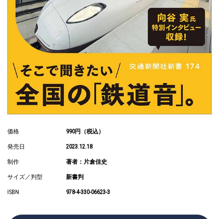
価格
990円（税込）
発売日
2023.12.18
制作
著者：片倉佳史
サイズ／判型
新書判
ISBN
978-4-330-06623-3