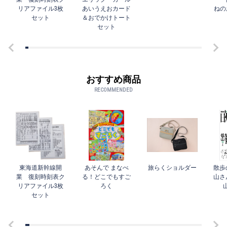
リアファイル3枚
あいうえおカード
ねの
セット
＆おでかけトート
セット
おすすめ商品
RECOMMENDED
東海道新幹線開
あそんで まなべ
旅らくショルダー
散歩
業 復刻時刻表ク
る！どこでもすご
山さ
リアファイル3枚
ろく
セット