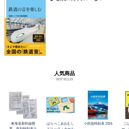
人気商品
BEST SELLER
東海道新幹線開
はらぺこあおむし
小田急時刻表 2026
ご
業 復刻時刻表ク
エリック・カール
ー 