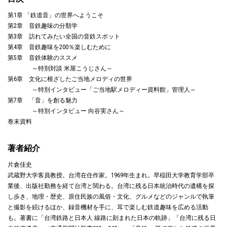
第1章 「鉄道音」の世界へようこそ
第2章 音鉄趣味の分類学
第3章 訪れてみたい全国の音鉄スポット
第4章 音鉄趣味を200％楽しむために
第5章 音鉄体験のススメ
～特別対談 米屋こうじさん～
第6章 文化に根ざしたご当地メロディの世界
～特別インタビュー「ご当地駅メロディー資料館」管理人～
第7章 「音」を創る魅力
～特別インタビュー 向谷実さん～
巻末資料
著者紹介
片倉佳史
武蔵野大学客員教授。台湾在住作家。1969年生まれ。早稲田大学教育学部卒
業後、出版社勤務を経て台湾と関わる。台湾に残る日本統治時代の遺構を探
し歩き、地理・歴史、原住民族の風俗・文化、グルメなどのジャンルで執筆
と撮影を続けるほか、録音機材を手に、耳で楽しむ鉄道趣味を広める活動
も。著書に「台湾鉄路と日本人 線路に刻まれた日本の軌跡」「台湾に残る日