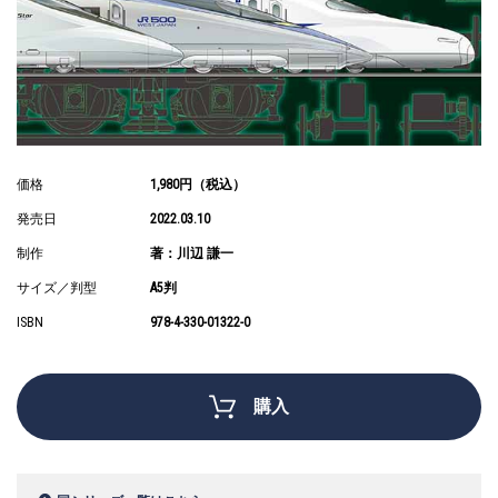
価格
1,980円（税込）
発売日
2022.03.10
制作
著：川辺 謙一
サイズ／判型
A5判
ISBN
978-4-330-01322-0
購入