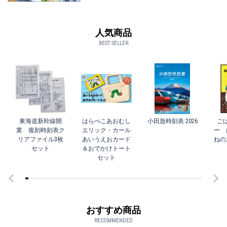
人気商品
BEST SELLER
東海道新幹線開
はらぺこあおむし
小田急時刻表 2026
ご
業 復刻時刻表ク
エリック・カール
ー 
リアファイル3枚
あいうえおカード
ねの
セット
＆おでかけトート
セット
おすすめ商品
RECOMMENDED