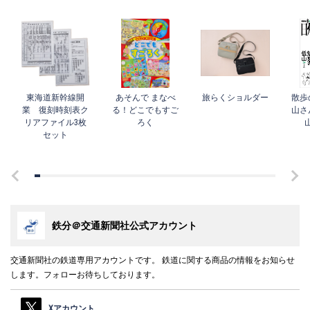
東海道新幹線開
あそんで まなべ
旅らくショルダー
散歩
業 復刻時刻表ク
る！どこでもすご
山さ
リアファイル3枚
ろく
セット
鉄分＠交通新聞社公式アカウント
交通新聞社の鉄道専用アカウントです。 鉄道に関する商品の情報をお知らせ
します。フォローお待ちしております。
Xアカウント