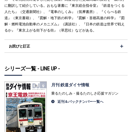
に翻訳して紹介している。おもな著書に『東京総合指令室』『鉄道をつくる
人たち』（交通新聞社）、『電車のしくみ』（筑摩書房）、『くらべる鉄
道』（東京書籍）、『図解・地下鉄の科学』『図解・首都高速の科学』『図
解・燃料電池自動車のメカニズム』（講談社）、『日本の鉄道は世界で戦え
るか』『東京上がる街下がる街』（草思社）などがある。
お詫びと訂正
シリーズ一覧 - LINE UP -
月刊 鉄道ダイヤ情報
乗るたのしみ・撮るたのしさ応援マガジン
近刊＆バックナンバー一覧へ