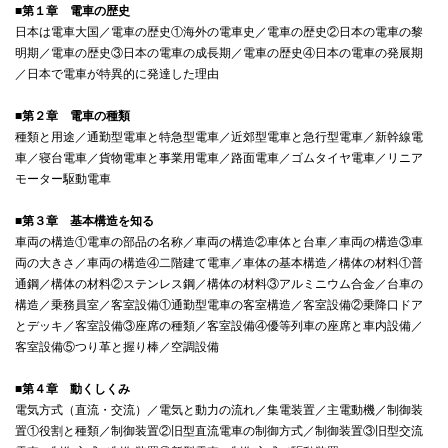
■第１章 電車の歴史
日本は電車大国／電車の歴史①海外の電車史／電車の歴史②日本の電車の黎
明期／電車の歴史③日本の電車の成長期／電車の歴史④日本の電車の発展期
／日本で電車が特異的に発達した理由
■第２章 電車の種類
種類と用途／通勤型電車と特急型電車／近郊型電車と急行型電車／新幹線電
車／寝台電車／貨物電車と事業用電車／路面電車／ゴムタイヤ電車／リニア
モーター駆動電車
■第３章 基本構造を知る
車両の構造①電車の部品の名称／車両の構造②車体と台車／車両の構造③車
両の大きさ／車両の構造④二階建て電車／車体の基本構造／構体の材料①普
通鋼／構体の材料②ステンレス鋼／構体の材料③アルミニウム合金／台車の
構造／乗務員室／客室設備①通勤型電車の客室構造／客室設備②乗降口ドア
とデッキ／客室設備③座席の種類／客室設備④優等列車の座席と車内設備／
客室設備⑤つり革と握り棒／空調設備
■第４章 動くしくみ
電気方式（直流・交流）／電気と動力の流れ／集電装置／主電動機／制御装
置①役割と種類／制御装置②旧型直流電車の制御方式／制御装置③旧型交流