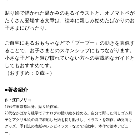
貼り絵で描かれた温かみのあるイラストと、オノマトペが
たくさん登場する文章は、絵本に親しみ始めたばかりのお
子さまにぴったり。
ご自宅にあるおもちゃなどで「ブーブー」の動きを真似す
ることで、お子さまとのスキンシップにもつながります。
小さな子どもと遊び慣れていない方への実践的なガイドと
してもおすすめです。
（おすすめ：０歳～）
■著者紹介
作：
江口ノリコ
1986年東京都出身、貼り絵作家。
20代なかばから独学でアナログの貼り絵を始める。自分で彫った消しゴム判
子とアクリル絵の具で着彩した紙を切り貼りし、イラストを制作。幼児向け
グッズ、季刊誌の表紙やレシピイラストなどで活動中。本作で絵本デビュ
ー。