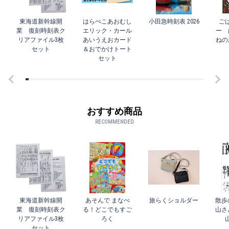
東海道新幹線開
はらぺこあおむし
小田急時刻表 2026
ご
業 復刻時刻表ク
エリック・カール
ー 
リアファイル3枚
あいうえおカード
ねの
セット
＆おでかけトート
セット
おすすめ商品
RECOMMENDED
東海道新幹線開
あそんで まなべ
旅らくショルダー
散歩
業 復刻時刻表ク
る！どこでもすご
山さ
リアファイル3枚
ろく
セット