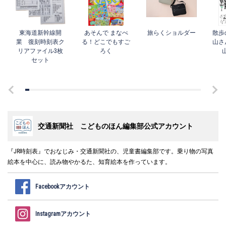
東海道新幹線開
あそんで まなべ
旅らくショルダー
散歩
業 復刻時刻表ク
る！どこでもすご
山さ
リアファイル3枚
ろく
セット
交通新聞社 こどものほん編集部公式アカウント
『JR時刻表』でおなじみ・交通新聞社の、児童書編集部です。乗り物の写真
絵本を中心に、読み物やかるた、知育絵本を作っています。
Facebookアカウント
Instagramアカウント