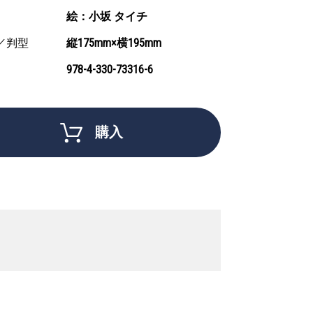
絵：小坂 タイチ
／判型
縦175mm×横195mm
978-4-330-73316-6
購入